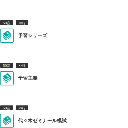
は行(7)
な行(8)
た行(14)
さ行(21)
か行(37)
あ行(22)
50音
や行
予習シリーズ
A-Z
QRST(4)
MNOP(2)
IJKL(1)
EFGH(3)
50音
や行
予習主義
ABCD(3)
0-9
50音
や行
代々木ゼミナール模試