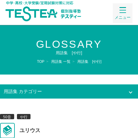
メニュー
GLOSSARY
用語集 [や行]
TOP
>
用語集 一覧
>
用語集 [や行]
用語集 カテゴリー
50音
50音
や行
わ行(1)
ら行(1)
や行(7)
ま行(2)
ユリウス