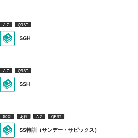
は行(7)
な行(8)
た行(14)
さ行(21)
か行(37)
あ行(22)
A-Z
QRST
SGH
A-Z
QRST(4)
MNOP(2)
IJKL(1)
EFGH(3)
A-Z
QRST
SSH
ABCD(3)
0-9
50音
あ行
A-Z
QRST
SS特訓（サンデー・サピックス）