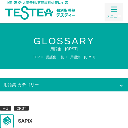
メニュー
GLOSSARY
用語集 [QRST]
TOP
>
用語集 一覧
>
用語集 [QRST]
用語集 カテゴリー
50音
A-Z
QRST
わ行(1)
ら行(1)
や行(7)
ま行(2)
SAPIX