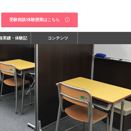
受験相談/体験授業はこちら
格実績・体験記
コンテンツ
分・慶應系受験対応