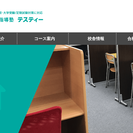
紹介
コース案内
校舎情報
合
STEA 日吉校｜日吉駅1