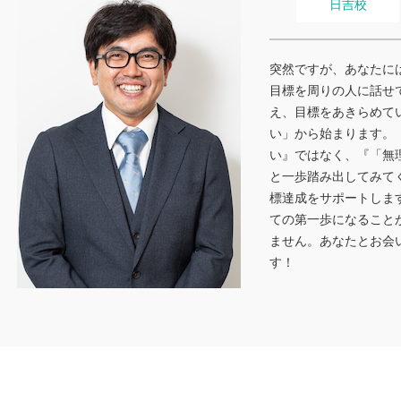
期もありましたが、先生方のおかげで前
合格を
日吉校
向きに努力を続けることができました。
と感謝
本当に感謝しています。これから受験を
たが、
迎える方にもぜひおすすめしたい塾で
突然ですが、あなたに
す。
目標を周りの人に話せ
え、目標をあきらめて
い」から始まります。
い』ではなく、『「無
と一歩踏み出してみて
標達成をサポートしま
ての第一歩になること
ません。あなたとお会
す！