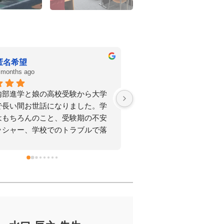
美里安藤
神庭芳史
 months ago
7 months ago
夏休みから苦手な算数をお願い致し
生徒の皆様への単なる成
。集団塾で何となく分かっていた
の確保に囚われず、皆様
の部分を、自分で理解し解けるよ
直しからその実践機会の
ったと子供自身が喜び自信に繋が
に則したスケジュールま
、本当にお世話になり良かったで
が幅広いアプローチで生
1月からはもう１つの課題である理
能力を引き上げてくださ
ポットでお世話になりました。こ
いくつか基本の穴があったのを埋
きました。何より先生方が質問し
丁寧に教えて下さったので子供自
楽しかったようです。2/1初日で