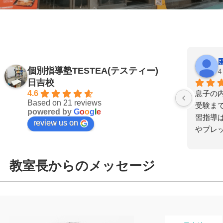
匿名希望
個別指導塾TESTEA(テスティー)
4 months ago
6
日吉校
4.6
息子の内部進学と娘の高校受験から大学
6年の
Based on 21 reviews
受験まで長い間お世話になりました。学
ました
powered by
G
o
o
g
l
e
習指導はもちろんのこと、受験期の不安
つもり
review us on
やプレッシャー、学校でのトラブルで落
うにな
ち込んでる時も親身に寄り添い、メンタ
った事
ル面のサポートまでしっかりしていただ
す。1
教室長からのメッセージ
けたのがとても心強かったです。塾長を
科もス
はじめ、講師の先生方はただ教えるだけ
ちらも
でなく、頼れるお兄さん・お姉さんのよ
めて頂
うな存在で、何でも相談しやすい雰囲気
易く、
でした。中弛みや勉強に身が入らない時
身通塾が