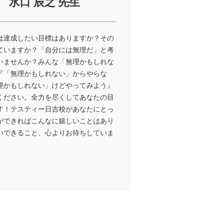
水口 辰之 先生
頂けたのも先生方のご尽力のお陰
しております。本当に短い間でし
お世話になりました。
は達成したい目標はありますか？その
ていますか？「自分には無理だ」と考
いませんか？みんな「無理かもしれな
『「無理かもしれない」からやらな
理かもしれない」けどやってみよう』
ください。全力を尽くしてあなたの目
す！テスティー日吉校があなたにとっ
ができればこんなに嬉しいことはあり
いできること、心よりお待ちしていま