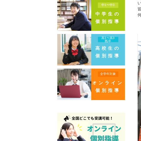
中1〜中3
中学生の
個別指導
高1〜高3
既卒
高校生の
個別指導
全学年対象
オンライン
個別指導