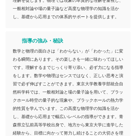
理解を促します。物理では現象の本質的な理解を重視し、
一般相対論や場の量子論など高度な物理学の知識を活か
し、基礎から応用までの体系的サポートを提供します。
指導の強み・秘訣
数学と物理の面白さは「わからない」が「わかった」に変
わる瞬間にあります。その楽しさを一緒に味わってほしい
です。理解するまでじっくり寄り添い、必ず力になる指導
をします。数学や物理はセンスではなく、正しい思考と演
習で必ず伸ばすことができます。東京大学教養学部統合自
然科学科では、一般相対論と場の量子論を用いて、ブラッ
クホール時空の量子的な現象や、ブラックホールの熱力学
的性質を学んでいます。この高度な物理学の知識を活か
し、基礎から応用まで幅広いレベルの指導ができます。青
森県立弘前高等学校出身で、地方から東京大学に進学した
経験から、目標に向かって努力し続けることの大切さを理