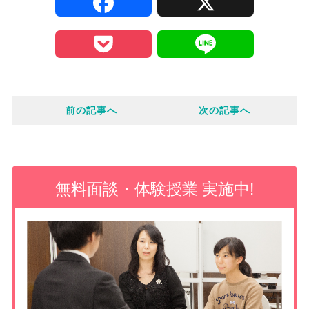
F
X
a
P
L
c
o
i
e
前の記事へ
次の記事へ
c
n
b
k
e
o
e
無料面談・体験授業 実施中!
o
t
k