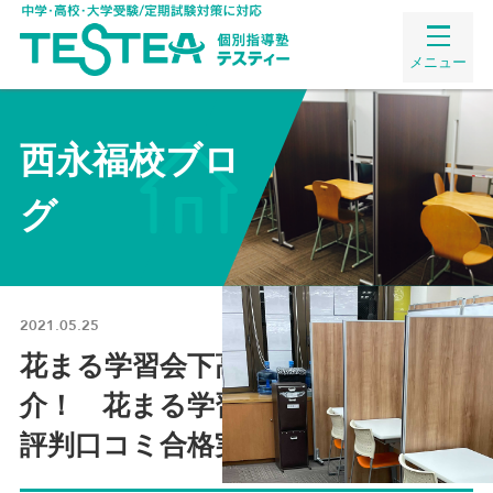
メニュー
西永福校ブロ
グ
2021.05.25
花まる学習会下高井戸教室をご紹
介！ 花まる学習会下高井戸教室の
評判口コミ合格実績費用まとめ