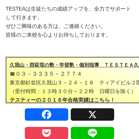
TESTEAは生徒たちの成績アップを、全力でサポート
して行きます。
ぜひご興味のある方は、ご連絡ください。
皆様のご来校を心よりお待ちしております。
久我山・西荻窪の塾・学習塾・個別指導 ＴＥＳＴＥＡ久
☎０３－３３３５－２７７４
東京都杉並区久我山３－２４－１８ ティアイビル２
（受付時間：１３時３０分～２２時 日曜日を除く）
テスティーの２０１６年合格実績は
こちら！
F
X
a
P
L