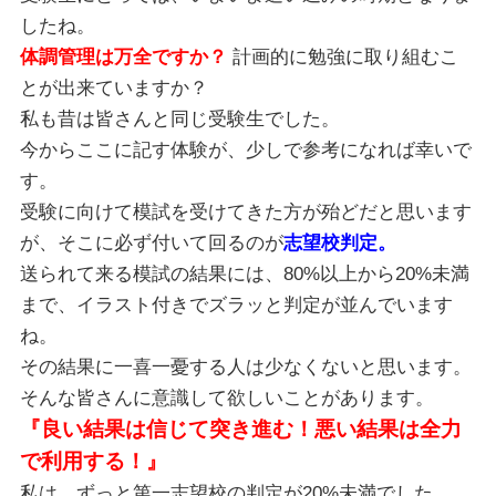
したね。
体調管理は万全ですか？
計画的に勉強に取り組むこ
とが出来ていますか？
私も昔は皆さんと同じ受験生でした。
今からここに記す体験が、少しで参考になれば幸いで
す。
受験に向けて模試を受けてきた方が殆どだと思います
が、
そこに必ず付いて回るのが
志望校判定。
送られて来る模試の結果には、80%以上から20%未満
まで、
イラスト付きでズラッと判定が並んでいます
ね。
その結果に一喜一憂する人は少なくないと思います。
そんな皆さんに意識して欲しいことがあります。
『良い結果は信じて突き進む！悪い結果は全力
で利用する！』
私は、ずっと第一志望校の判定が20%未満でした。