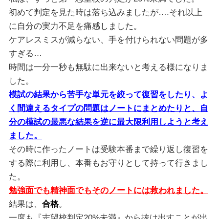
初めて判定を見た時は落ち込みましたが….
それ以上
に自分の実力不足を痛感しました。
ケアレスミスが減らない、手を付けられない問題が多
すぎる…
時間は一分一秒も無駄に出来ないと考える様になりま
した。
模試の結果から苦手な単元を絞って復習をしたり、
よ
く間違えるタイプの問題はノートにまとめたりと、
自
分の模試の最悪な結果を逆に最大限利用しようと考え
ました。
その時に作ったノートは受験本番まで繰り返し復習を
する際に利用
し、本番もお守りとして持って行きまし
た。
勉強面でも精神面でもそのノートには救われました。
結果は、
合格
。
一度も『志望校判定20%未満』
から抜け出すことが出