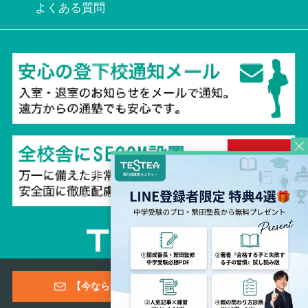
よくある質問
Copyright © 2026 TESTEA CO., All Rights Reserved.
【今なら登録特典あり！】メールマガジン