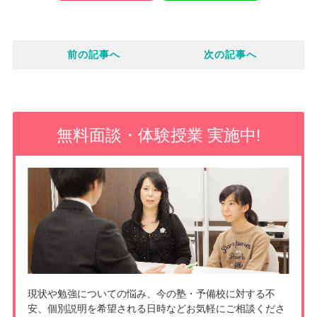
c
o
i
e
前の記事へ
次の記事へ
c
n
b
k
e
o
e
無料面談・体験授業 実施中!
o
t
k
現状や勉強についての悩み、今の塾・予備校に対する不
安、個別説明を希望される日時などお気軽にご相談くださ