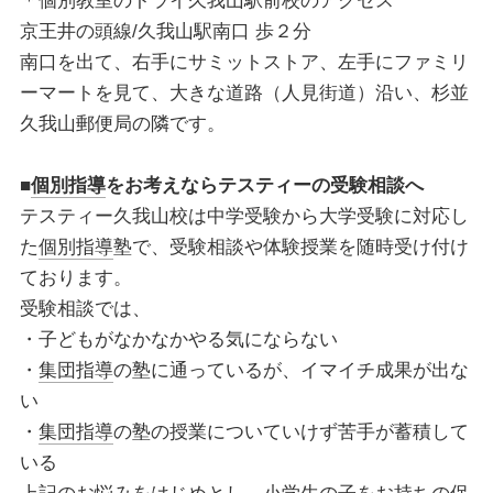
＊個別教室のトライ久我山駅前校のアクセス
京王井の頭線/久我山駅南口 歩２分
南口を出て、右手にサミットストア、左手にファミリ
ーマートを見て、大きな道路（人見街道）沿い、杉並
久我山郵便局の隣です。
■
個別指導
をお考えならテスティーの受験相談へ
テスティー久我山校は中学受験から大学受験に対応し
た
個別指導
塾で、受験相談や体験授業を随時受け付け
ております。
受験相談では、
・子どもがなかなかやる気にならない
・
集団指導
の塾に通っているが、イマイチ成果が出な
い
・
集団指導
の塾の授業についていけず苦手が蓄積して
いる