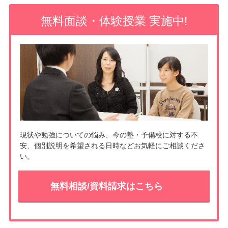
o
e
無料面談・体験授業 実施中!
o
t
k
現状や勉強についての悩み、今の塾・予備校に対する不
安、個別説明を希望される日時などお気軽にご相談くださ
い。
無料相談/資料請求はこちら