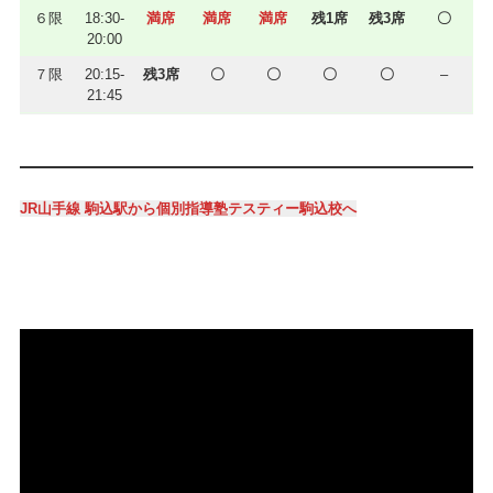
６限
18:30-
満席
満席
満席
残1席
残3席
〇
20:00
７限
20:15-
残3席
〇
〇
〇
〇
–
21:45
JR山手線 駒込駅から個別指導塾テスティー駒込校へ