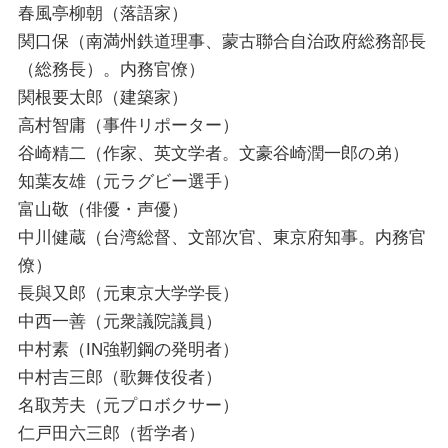
春風亭柳朝（落語家）
関口保（南満州鉄道理事、蒙古聯合自治政府総務部長
（総務長）。内務官僚）
関根要太郎（建築家）
高村智庸（事件リポーター）
谷崎精二（作家、英文学者。文豪谷崎潤一郎の弟）
知葉友雄（元ラグビー選手）
富山敬（俳優・声優）
中川健蔵（台湾総督、文部次官、東京府知事。内務官
僚）
長與又郎（元東京大学学長）
中西一善（元衆議院議員）
中村素（IN強靭鋼の発明者）
中村吉三郎（歌舞伎役者）
名取芳夫（元プロボクサー）
仁戸田六三郎（哲学者）