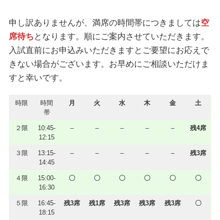
申し訳ありませんが、満席の時間帯につきましては
空
席待ち
となります。順にご案内させていただきます。
入試直前にお申込みいただきますとご要望にお応えで
きない場合がございます。お早めにご相談いただけま
すと幸いです。
時限
時間
月
火
水
木
金
土
帯
２限
10:45-
–
–
–
–
–
残4席
12:15
３限
13:15-
–
–
–
–
–
残3席
14:45
４限
15:00-
〇
〇
〇
〇
〇
〇
16:30
５限
16:45-
残3席
残1席
残3席
残3席
残3席
〇
18:15