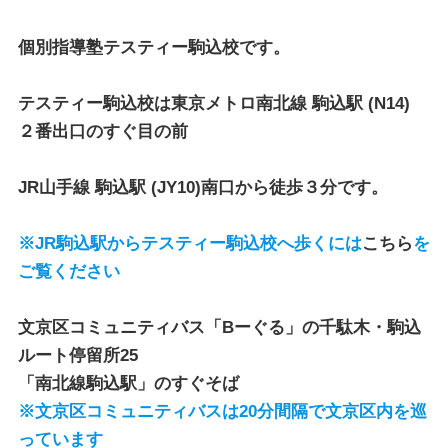
個別指導塾テスティー駒込校
です。
テスティー駒込校
は
東京メトロ南北線 駒込駅
(N14)
２番出口のすぐ目の前
JR山手線 駒込駅
(JY10)南口から徒歩３分です。
※JR駒込駅からテスティー駒込校へ歩くには
こちら
を
ご覧ください
文京区コミュニティバス「Bーぐる」
の
千駄木・駒込
ルート停留所25
「南北線駒込駅」のすぐそば
※文京区コミュニティバスは20分間隔で文京区内を巡
っています