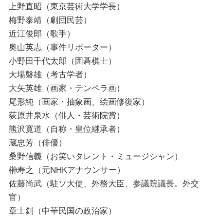
上野直昭（東京芸術大学学長）
梅野泰靖（劇団民芸）
近江俊郎（歌手）
奥山英志（事件リポーター）
小野田千代太郎（囲碁棋士）
大場磐雄（考古学者）
大矢英雄（画家・テンペラ画）
尾形純（画家・抽象画、絵画修復家）
荻原井泉水（俳人・芸術院賞）
熊沢寛道（自称・皇位継承者）
蔵忠芳（俳優）
桑野信義（お笑いタレント・ミュージシャン）
榊寿之（元NHKアナウンサー）
佐藤尚武（駐ソ大使、外務大臣、参議院議長。外交
官）
章士釗（中華民国の政治家）