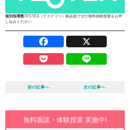
個別指導塾
TESTEA（テスティー）駒込校でぜひ無料体験授業をお申
し込みください
F
X
a
P
L
c
o
i
e
前の記事へ
次の記事へ
c
n
b
k
e
o
e
無料面談・体験授業 実施中!
o