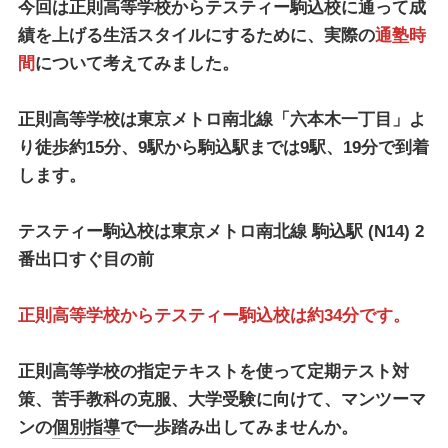
今回は正則高等学校から
テスティー駒込校
に通って成
績を上げる生活スタイルにするために、実際の
通塾時
間
について考えてみました。
正則高等学校は東京メトロ南北線「六本木一丁目」よ
り徒歩約15分、9駅から駒込駅までは9駅、19分で到着
します。
テスティー駒込校
は
東京メトロ南北線 駒込駅
(N14) 2
番出口すぐ目の前
正則高等学校からテスティー駒込校は約34分です。
正則高等学校の指定テキストを使って定期テスト対
策、苦手教科の克服、大学受験に向けて、マンツーマ
ンの
個別指導
で一歩踏み出してみませんか。