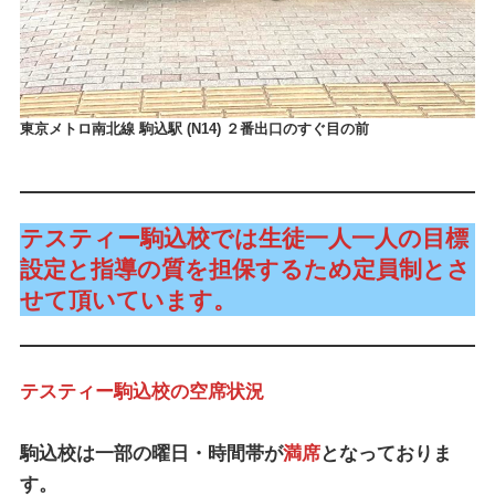
東京メトロ南北線 駒込駅 (N14) ２番出口のすぐ目の前
テスティー駒込校では生徒一人一人の目標
設定と指導の質を担保するため定員制とさ
せて頂いています。
テスティー駒込校の空席状況
駒込校は一部の曜日・時間帯が
満席
となっておりま
す。