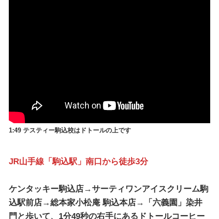
1:49 テスティー駒込校はドトールの上です
JR山手線「駒込駅」南口から徒歩3分
ケンタッキー駒込店→サーティワンアイスクリーム駒
込駅前店→総本家小松庵 駒込本店→「六義園」染井
門と歩いて、1分49秒の右手にあるドトールコーヒー