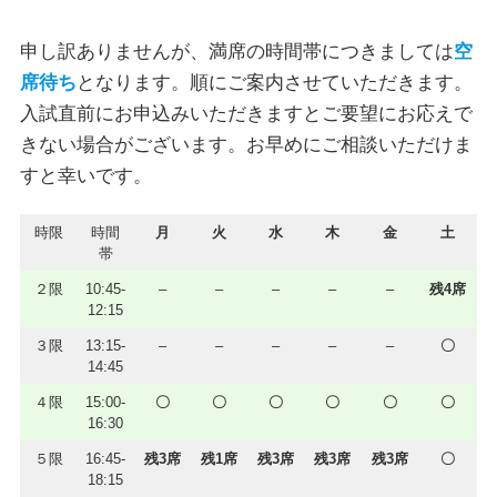
申し訳ありませんが、満席の時間帯につきましては
空
席待ち
となります。順にご案内させていただきます。
入試直前にお申込みいただきますとご要望にお応えで
きない場合がございます。お早めにご相談いただけま
すと幸いです。
時限
時間
月
火
水
木
金
土
帯
２限
10:45-
–
–
–
–
–
残4席
12:15
３限
13:15-
–
–
–
–
–
〇
14:45
４限
15:00-
〇
〇
〇
〇
〇
〇
16:30
５限
16:45-
残3席
残1席
残3席
残3席
残3席
〇
18:15