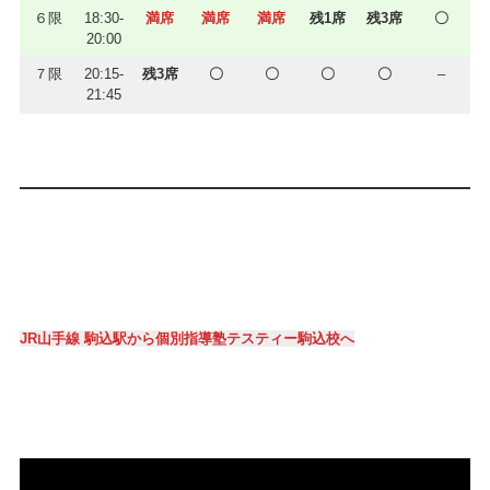
６限
18:30-
満席
満席
満席
残1席
残3席
〇
20:00
７限
20:15-
残3席
〇
〇
〇
〇
–
21:45
JR山手線 駒込駅から個別指導塾テスティー駒込校へ