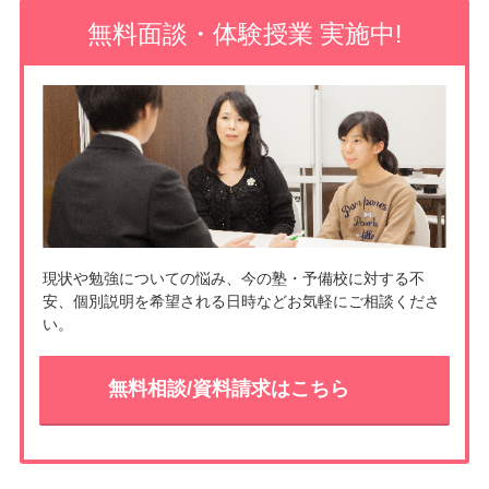
o
e
無料面談・体験授業 実施中!
o
t
k
現状や勉強についての悩み、今の塾・予備校に対する不
安、個別説明を希望される日時などお気軽にご相談くださ
い。
無料相談/資料請求はこちら