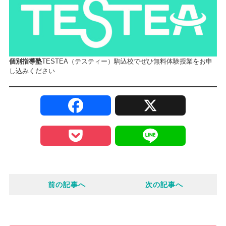
個別指導塾
TESTEA（テスティー）駒込校でぜひ無料体験授業をお申
し込みください
F
X
a
P
L
c
o
i
e
前の記事へ
次の記事へ
c
n
b
k
e