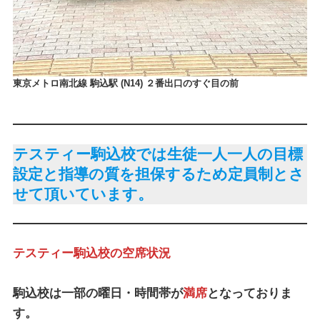
東京メトロ南北線 駒込駅 (N14) ２番出口のすぐ目の前
テスティー駒込校では生徒一人一人の目標
設定と指導の質を担保するため定員制とさ
せて頂いています。
テスティー駒込校の空席状況
駒込校は一部の曜日・時間帯が
満席
となっておりま
す。