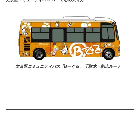
文京区コミュニティバス「Bーぐる」 千駄木・駒込ルート