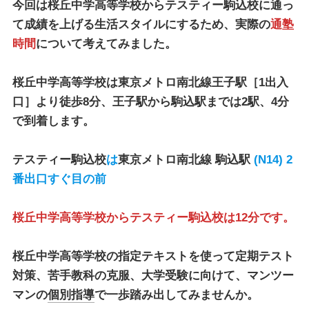
今回は桜丘中学高等学校から
テスティー駒込校
に通っ
て成績を上げる生活スタイルにするため、実際の
通塾
時間
について考えてみました。
桜丘中学高等学校は東京メトロ南北線王子駅［1出入
口］より徒歩8分、王子駅から駒込駅までは2駅、4分
で到着します。
テスティー駒込校
は
東京メトロ南北線 駒込駅
(N14) 2
番出口すぐ目の前
桜丘中学高等学校からテスティー駒込校は12分です。
桜丘中学高等学校の指定テキストを使って定期テスト
対策、苦手教科の克服、大学受験に向けて、マンツー
マンの
個別指導
で一歩踏み出してみませんか。