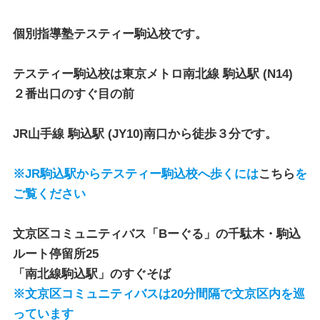
個別指導塾テスティー駒込校
です。
テスティー駒込校
は
東京メトロ南北線 駒込駅
(N14)
２番出口のすぐ目の前
JR山手線 駒込駅
(JY10)南口から徒歩３分です。
※JR駒込駅からテスティー駒込校へ歩くには
こちら
を
ご覧ください
文京区コミュニティバス「Bーぐる」
の
千駄木・駒込
ルート停留所25
「南北線駒込駅」のすぐそば
※文京区コミュニティバスは20分間隔で文京区内を巡
っています