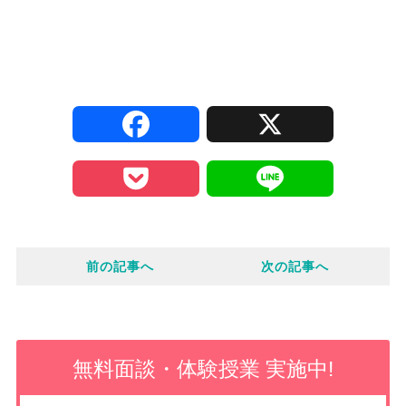
F
X
a
P
L
c
o
i
e
前の記事へ
次の記事へ
c
n
b
k
e
o
e
無料面談・体験授業 実施中!
o