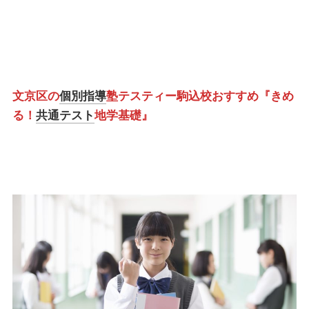
文京区の
個別指導
塾テスティー駒込校おすすめ『きめ
る！
共通テスト
地学基礎』