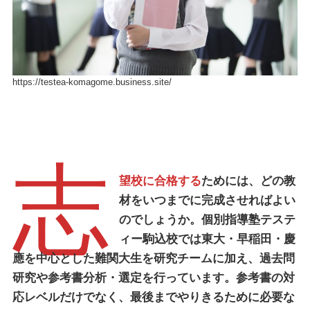
https://testea-komagome.business.site/
志
望校に合格する
ためには、どの教
材をいつまでに完成させればよい
のでしょうか。
個別指導塾テステ
ィー駒込校
では東大・早稲田・慶
應を中心とした難関大生を研究チームに加え、過去問
研究や参考書分析・選定を行っています。参考書の対
応レベルだけでなく、最後までやりきるために必要な