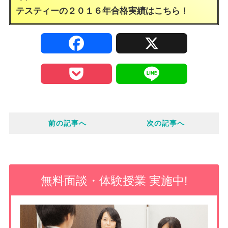
テスティーの２０１６年合格実績は
こちら！
F
X
a
P
L
c
o
i
e
前の記事へ
次の記事へ
c
n
b
k
e
o
e
無料面談・体験授業 実施中!
o
t
k