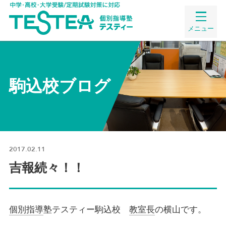
メニュー
駒込校ブログ
2017.02.11
吉報続々！！
個別指導
塾テスティー駒込校
教室長
の横山です。