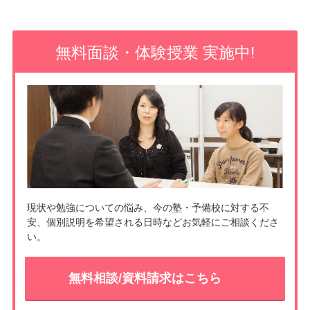
b
k
e
o
e
無料面談・体験授業 実施中!
o
t
k
現状や勉強についての悩み、今の塾・予備校に対する不
安、個別説明を希望される日時などお気軽にご相談くださ
い。
無料相談/資料請求はこちら