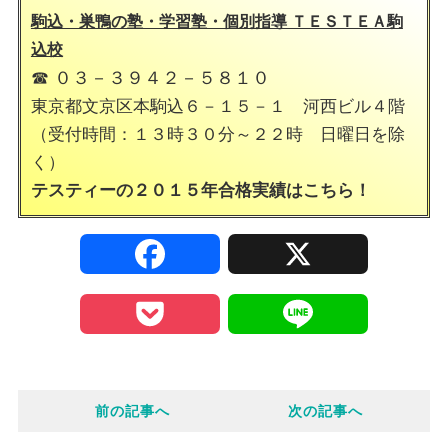
駒込・巣鴨の塾・学習塾・個別指導 ＴＥＳＴＥＡ駒
込校
☎ ０３－３９４２－５８１０
東京都文京区本駒込６－１５－１ 河西ビル４階
（受付時間：１３時３０分～２２時 日曜日を除
く）
テスティーの２０１５年合格実績は
こちら！
F
X
a
P
L
c
o
i
e
前の記事へ
次の記事へ
c
n