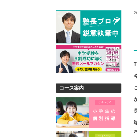
2
コース案内
小1〜小6
小学生の
個別指導
中1〜中3