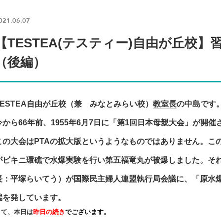
021.06.07
【TESTEA(テスティー)自由が丘校
（後編）
TESTEA自由が丘校
（兼 みなとみらい校）
教室長
の中島です
今から66年前、1955年6月7日に「
第1回日本母親大会
」が開催
この大会はPTAの拡大版というようなものではありません。この年
がビキニ環礁で水爆実験を行い第五福竜丸が被爆しました。そ
長：平塚らいてう）が国際民主婦人連盟執行局会議に、「原水
端を発しています。
さて、本日は
昨日の続き
でございます。