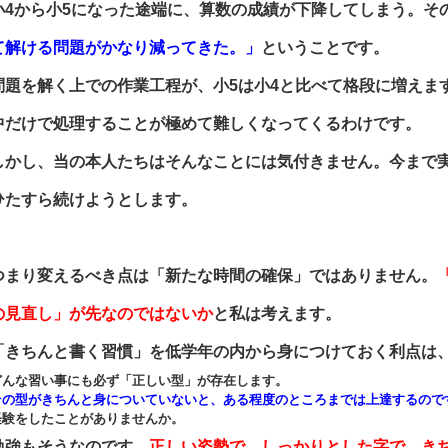
小4から小5になった途端に、算数の成績が下降してしまう。そ
て解ける問題がかなり減ってきた。」
ということです。
問題を解く上での作業工程が、小5は小4と比べて格段に増えま
中だけで処理することが極めて難しくなってくるわけです。
しかし、当の本人たちはそんなことには気付きません。今まで
ひたすら続けようとします。
つまり変えるべき点は「新たな時間の確保」ではありません。
の見直し」が先なのではないか
と私は考えます。
「きちんと書く習慣」を低学年の内から身につけておく利点は
どんな習い事にも必ず「正しい型」が存在します。
その型がきちんと身についていないと、ある程度のところまでは上達するので
経験をしたことがありませんか。
勉強もそうなのです。
正しい姿勢で、しっかりとした字で、き