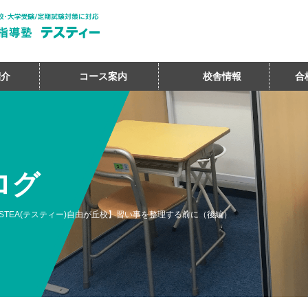
紹介
コース案内
校舎情報
合
ログ
ESTEA(テスティー)自由が丘校】習い事を整理する前に（後編）