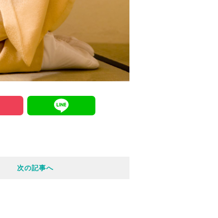
P
L
o
i
c
n
次の記事へ
k
e
e