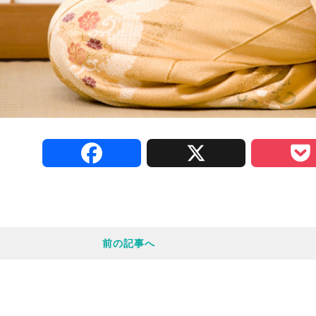
F
X
a
c
前の記事へ
e
b