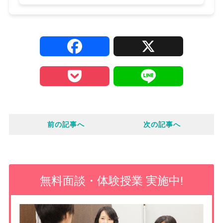
F
X
a
P
L
c
o
i
e
前の記事へ
次の記事へ
c
n
b
k
e
o
e
無料面談・体験授業 実施中!
o
t
k