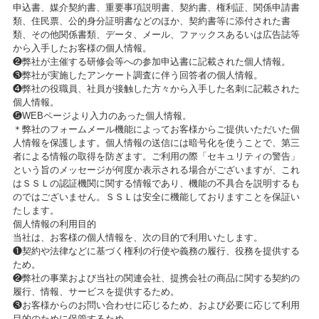
申込書、媒介契約書、重要事項説明書、契約書、権利証、関係申請書
類、住民票、公的身分証明書などのほか、契約書等に添付された書
類、その他関係書類、データ、メール、ファックスあるいは広告誌等
から入手したお客様の個人情報。
❷弊社が主催する研修会等への参加申込書に記載された個人情報。
❸弊社が実施したアンケート調査に伴う回答者の個人情報。
❹弊社の役職員、社員が接触した方々から入手した名刺に記載された
個人情報。
❺WEBページより入力のあった個人情報。
＊弊社のフォームメール機能によってお客様からご提供いただいた個
人情報を保護します。個人情報の送信には暗号化を使うことで、第三
者による情報の取得を防ぎます。ご利用の際「セキュリティの警告」
という旨のメッセージが何度か表示される場合がございますが、これ
はＳＳＬの認証機関に関する情報であり、機能の不具合を説明するも
のではございません。ＳＳＬは安全に機能しておりますことを保証い
たします。
個人情報の利用目的
当社は、お客様の個人情報を、次の目的で利用いたします。
❶契約や法律などに基づく権利の行使や義務の履行、役務を提供する
ため。
❷弊社の事業および当社の関連会社、提携会社の商品に関する契約の
履行、情報、サービスを提供するため。
❸お客様からのお問い合わせに応じるため、および必要に応じて利用
目的のために保管するため。