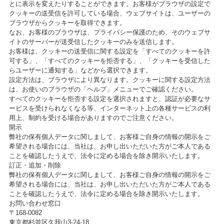
とに表示を変えたりすることができます。お客様がブラウザの設定で
クッキーの送受信を許可している場合、ウェブサイトは、ユーザーの
ブラウザからクッキーを取得できます。
なお、お客様のブラウザは、プライバシー保護のため、そのウェブサ
イトのサーバーが送受信したクッキーのみを送信します。
お客様は、クッキーの送受信に関する設定を「すべてのクッキーを許
可する」、「すべてのクッキーを拒否する」、「クッキーを受信した
らユーザーに通知する」などから選択できます。
設定方法は、ブラウザにより異なります。クッキーに関する設定方法
は、お使いのブラウザの「ヘルプ」メニューでご確認ください。
すべてのクッキーを拒否する設定を選択されますと、認証が必要なサ
ービスを受けられなくなる等、インターネット上の各種サービスの利
用上、制約を受ける場合がありますのでご注意ください。
開示
弊社の保有個人データに関しまして、お客様ご自身の情報の開示をご
希望される場合には、当社は、お申し出いただいた方がご本人である
ことを確認したうえで、法令に定める場合を除き開示いたします。
訂正・追加・削除
弊社の保有個人データに関しまして、お客様ご自身の情報の開示をご
希望される場合には、当社は、お申し出いただいた方がご本人である
ことを確認したうえで、法令に定める場合を除き開示いたします。
お問い合わせ窓口
〒168-0082
東京都杉並区久我山3-24-18