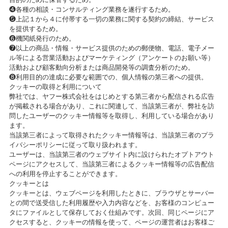
❹各種の相談・コンサルティング業務を遂行するため。
❺上記１から４に付帯する一切の業務に関する契約の締結、サービス
を提供するため。
❻機関紙発行のため。
❼以上の商品・情報・サービス提供のための郵便物、電話、電子メー
ル等による営業活動およびマーケティング（アンケートのお願い等）
活動および顧客動向分析または商品開発等の調査分析のため。
❽利用目的の達成に必要な範囲での、個人情報の第三者への提供。
クッキーの取得と利用について
弊社では、ヤフー株式会社をはじめとする第三者から配信される広告
が掲載される場合があり、これに関連して、当該第三者が、弊社を訪
問したユーザーのクッキー情報等を取得し、利用している場合があり
ます。
当該第三者によって取得されたクッキー情報等は、当該第三者のプラ
イバシーポリシーに従って取り扱われます。
ユーザーは、当該第三者のウェブサイト内に設けられたオプトアウト
ページにアクセスして、当該第三者によるクッキー情報等の広告配信
への利用を停止することができます。
クッキーとは
クッキーとは、ウェブページを利用したときに、ブラウザとサーバー
との間で送受信した利用履歴や入力内容などを、お客様のコンピュー
タにファイルとして保存しておく仕組みです。次回、同じページにア
クセスすると、クッキーの情報を使って、ページの運営者はお客様ご