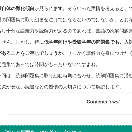
章自体の難化傾向
が見られます。そういった実情を考えると、
題の問題集に取り組ませ泣けてばならないのではないか、とお
もし十分な語彙力や読解力があるのであれば、国語の読解問題
ません。しかし、特に
低学年向けや受験学年の問題集でも、入
があることをご存じでしょうか
。せっかく読解力を身につけた
問題集であっては時間がもったいないですよね。
今回は、読解問題集に取り組む時期に合わせ、読解問題集に潜
に欠かせない読書などの習慣の大切さについて解説します。
Contents
[
show
]