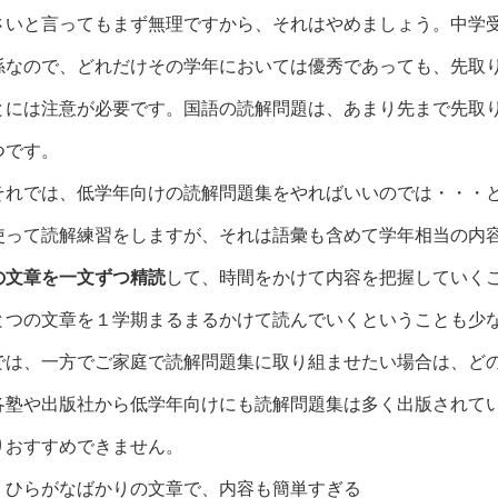
さいと言ってもまず無理ですから、それはやめましょう。中学
係なので、どれだけその学年においては優秀であっても、先取
とには注意が必要です。国語の読解問題は、あまり先まで先取
つです。
それでは、低学年向けの読解問題集をやればいいのでは・・・
使って読解練習をしますが、それは語彙も含めて学年相当の内
の文章を一文ずつ精読
して、時間をかけて内容を把握していく
とつの文章を１学期まるまるかけて読んでいくということも少
では、一方でご家庭で読解問題集に取り組ませたい場合は、ど
各塾や出版社から低学年向けにも読解問題集は多く出版されて
りおすすめできません。
・ひらがなばかりの文章で、内容も簡単すぎる