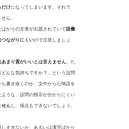
るだけ
になってしまいます。それで
ません。
なばかりの文章が出題されていて
語彙
はつながりにくい
ので注意しましょ
はあまり質がいいとは言えません
。た
はどんな気持ちですか？」という設問
から書き抜くのか、文中から心情語を
たような、設問の指示が分かりにくい
ません
し、採点もできないでしょう。
易しすぎないか、あるいは漢字ばかり