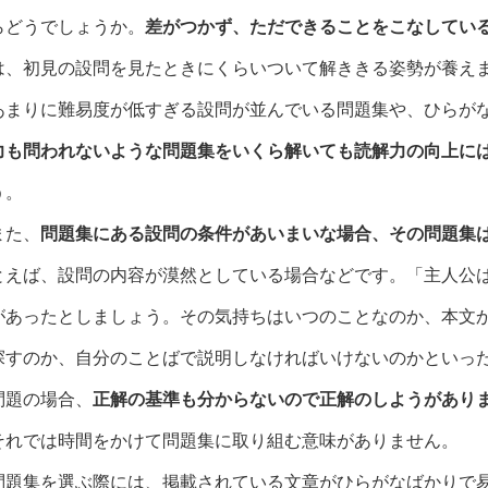
らどうでしょうか。
差がつかず、ただできることをこなしてい
は、初見の設問を見たときにくらいついて解ききる姿勢が養え
あまりに難易度が低すぎる設問が並んでいる問題集や、ひらが
力も問われないような問題集をいくら解いても読解力の向上に
う。
また、
問題集にある設問の条件があいまいな場合、その問題集
とえば、設問の内容が漠然としている場合などです。「主人公
があったとしましょう。その気持ちはいつのことなのか、本文
探すのか、自分のことばで説明しなければいけないのかといっ
問題の場合、
正解の基準も分からないので正解のしようがあり
それでは時間をかけて問題集に取り組む意味がありません。
問題集を選ぶ際には、掲載されている文章がひらがなばかりで