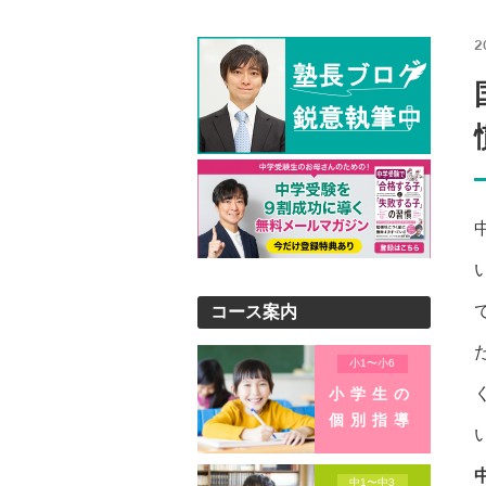
2
コース案内
小1〜小6
小学生の
個別指導
中1〜中3