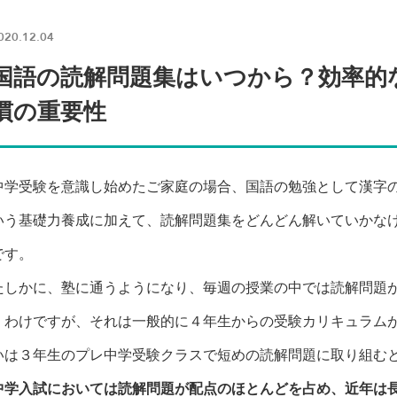
020.12.04
国語の読解問題集はいつから？効率的
慣の重要性
中学受験を意識し始めたご家庭の場合、国語の勉強として漢字
いう基礎力養成に加えて、読解問題集をどんどん解いていかな
です。
たしかに、塾に通うようになり、毎週の授業の中では読解問題
くわけですが、それは一般的に４年生からの受験カリキュラム
いは３年生のプレ中学受験クラスで短めの読解問題に取り組む
中学入試においては読解問題が配点のほとんどを占め、近年は