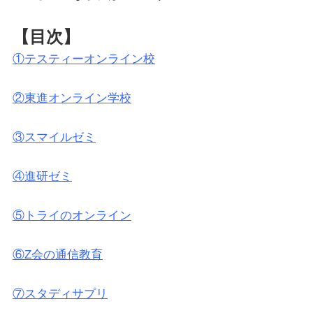
【目次】
①テスティーオンライン校
②東進オンライン学校
③スマイルゼミ
④進研ゼミ
⑤トライのオンライン
⑥Z会の通信教育
⑦スタディサプリ