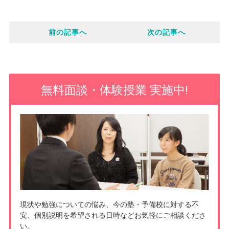
c
o
i
e
前の記事へ
次の記事へ
c
n
b
k
e
o
e
無料面談・体験授業 実施中!
o
t
k
現状や勉強についての悩み、今の塾・予備校に対する不
安、個別説明を希望される日時などお気軽にご相談くださ
い。