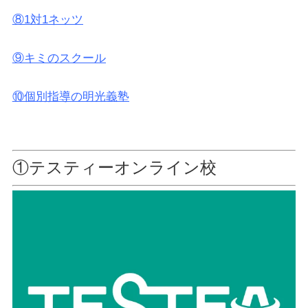
⑧1対1ネッツ
⑨キミのスクール
⑩個別指導の明光義塾
①テスティーオンライン校