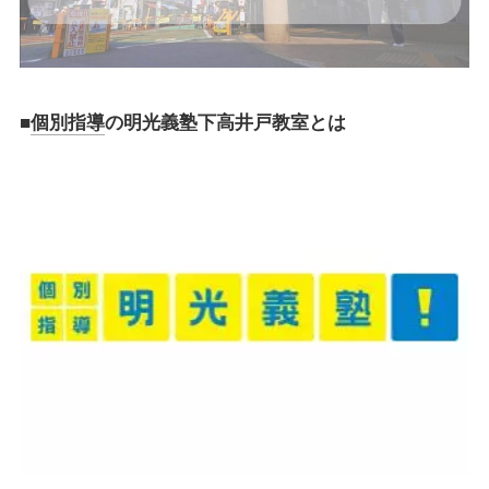
■
個別指導
の明光義塾下高井戸教室
とは