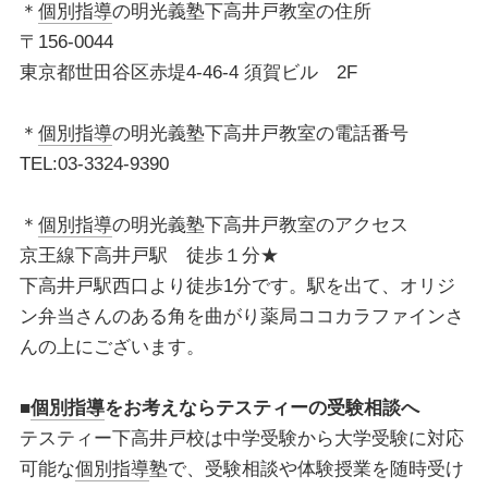
＊
個別指導
の明光義塾下高井戸教室の住所
〒156-0044
東京都世田谷区赤堤4-46-4 須賀ビル 2F
＊
個別指導
の明光義塾下高井戸教室の電話番号
TEL:03-3324-9390
＊
個別指導
の明光義塾下高井戸教室のアクセス
京王線下高井戸駅 徒歩１分★
下高井戸駅西口より徒歩1分です。駅を出て、オリジ
ン弁当さんのある角を曲がり薬局ココカラファインさ
んの上にございます。
■
個別指導
をお考えならテスティーの受験相談へ
テスティー下高井戸校は中学受験から大学受験に対応
可能な
個別指導
塾で、受験相談や体験授業を随時受け