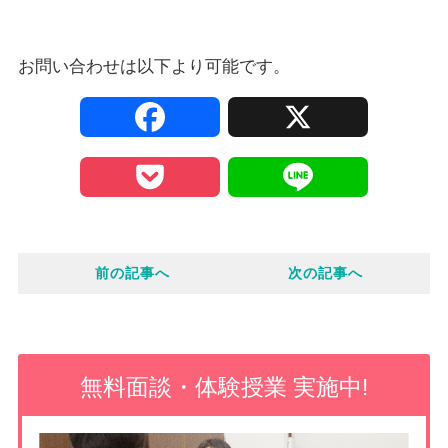
お問い合わせは以下より可能です。
F
X
a
P
L
c
o
i
e
前の記事へ
次の記事へ
c
n
b
k
e
o
e
無料面談・体験授業 実施中!
o
t