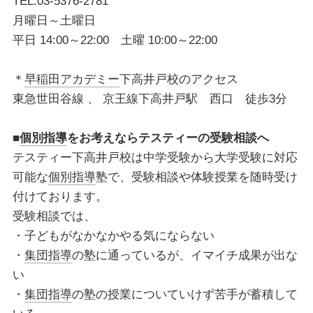
TEL:03-5376-2781
月曜日～土曜日
平日 14:00～22:00 土曜 10:00～22:00
＊
早稲田アカデミー
下高井戸校のアクセス
東急世田谷線 、 京王線下高井戸駅 西口 徒歩3分
■
個別指導
をお考えならテスティーの受験相談へ
テスティー下高井戸校は中学受験から大学受験に対応
可能な
個別指導
塾で、受験相談や体験授業を随時受け
付けております。
受験相談では、
・子どもがなかなかやる気にならない
・
集団指導
の塾に通っているが、イマイチ成果が出な
い
・
集団指導
の塾の授業についていけず苦手が蓄積して