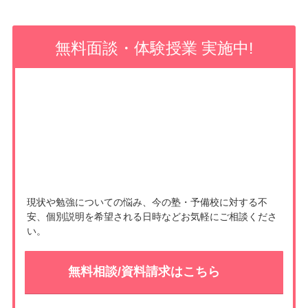
b
k
e
o
e
無料面談・体験授業 実施中!
o
t
k
現状や勉強についての悩み、今の塾・予備校に対する不
安、個別説明を希望される日時などお気軽にご相談くださ
い。
無料相談/資料請求はこちら