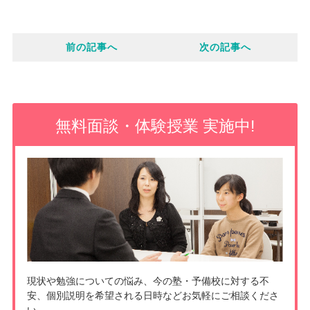
c
o
i
e
前の記事へ
次の記事へ
c
n
b
k
e
o
e
無料面談・体験授業 実施中!
o
t
k
現状や勉強についての悩み、今の塾・予備校に対する不
安、個別説明を希望される日時などお気軽にご相談くださ
い。