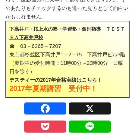
のあたりもチェックするのも違った見方として面白い
かもしれません。
下高井戸・桜上水の塾・学習塾・個別指導 ＴＥＳＴ
ＥＡ下高井戸校
☎ 03－6265－7207
東京都杉並区下高井戸1－2－15 下高井戸ビル3階
（夏期中の受付時間：11時00分～20時00分 日曜
日を除く）
テスティーの2017年合格実績は
こちら！
2017年夏期講習
受付中！
F
X
a
P
L