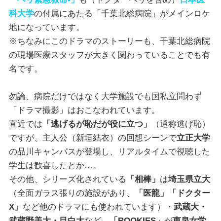
科大学
の付属にあたる「千葉北総病院」がメインロケ
地になっています。
※ちなみにこのドラマのストーリーも、千葉北総病院
の現場医療スタッフが大きく関わっていることでも有
名です。
勿論、病院だけではなく大学施設でも国私立問わず
「ドラマ撮影」はおこなわれています。
直近では
「逃げるが恥だが役に立つ」
（通称逃げ恥）
ですが、主人公（新垣結衣）の回想シーンで
立正大学
の品川キャンパスが登場し、リアルタイムで視聴した
学生は歓喜したとか…。
その他、シリーズ化されている
「相棒」
は
埼玉県立大
（全面ガラス張りの施設があり、
「医龍」「ドクター
X」
など他のドラマにも使われています）・
武蔵大・
武蔵野美大・目白大
など、
「ROOKIES」
が
恵泉女学