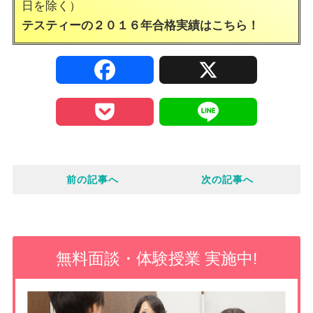
日を除く）
テスティーの２０１６年合格実績は
こちら！
F
X
a
P
L
c
o
i
e
前の記事へ
次の記事へ
c
n
b
k
e
o
e
無料面談・体験授業 実施中!
o
t