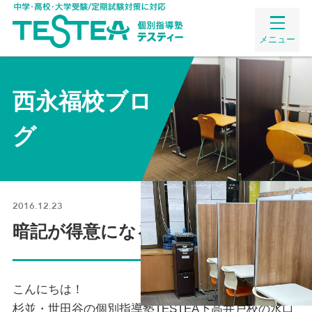
メニュー
西永福校ブロ
グ
2016.12.23
暗記が得意になるためには・・・
こんにちは！
杉並・世田谷の
個別指導
塾TESTEA下高井戸校の水口