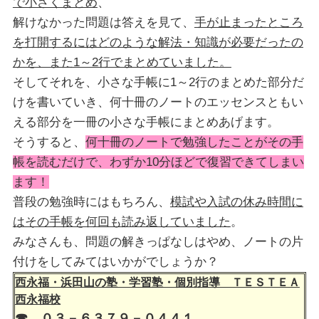
で小さくまとめ
、
解けなかった問題は答えを見て、
手が止まったところ
を打開するにはどのような解法・知識が必要だったの
かを、また1～2行でまとめていました。
そしてそれを、小さな手帳に1～2行のまとめた部分だ
けを書いていき、何十冊のノートのエッセンスともい
える部分を一冊の小さな手帳にまとめあげます。
そうすると、
何十冊のノートで勉強したことがその手
帳を読むだけで、わずか10分ほどで復習できてしまい
ます！
普段の勉強時にはもちろん、
模試や入試の休み時間に
はその手帳を何回も読み返していました
。
みなさんも、問題の解きっぱなしはやめ、ノートの片
付けをしてみてはいかがでしょうか？
西永福・浜田山の塾・学習塾・個別指導 ＴＥＳＴＥＡ
西永福校
☎ ０３－６３７９－０４４１