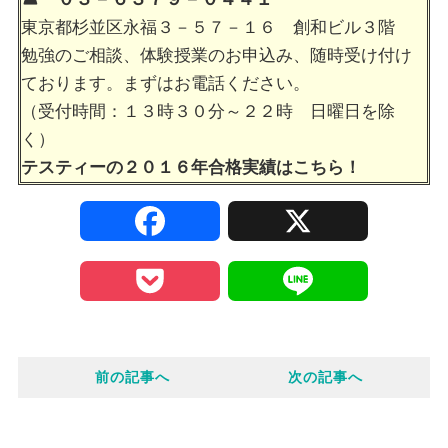
東京都杉並区永福３－５７－１６ 創和ビル３階
勉強のご相談、体験授業のお申込み、随時受け付け
ております。まずはお電話ください。
（受付時間：１３時３０分～２２時 日曜日を除
く）
テスティーの２０１６年合格実績は
こちら！
F
X
a
P
L
c
o
i
e
前の記事へ
次の記事へ
c
n
b
k
e