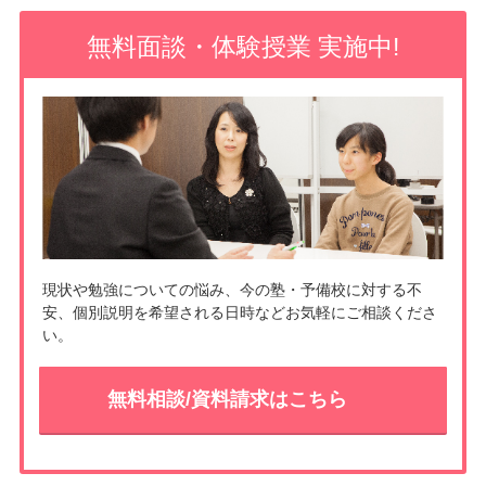
o
e
無料面談・体験授業 実施中!
o
t
k
現状や勉強についての悩み、今の塾・予備校に対する不
安、個別説明を希望される日時などお気軽にご相談くださ
い。
無料相談/資料請求はこちら