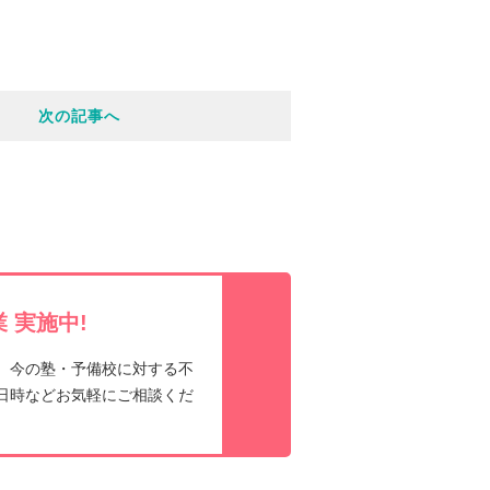
o
i
c
n
次の記事へ
k
e
e
t
 実施中!
、今の塾・予備校に対する不
日時などお気軽にご相談くだ