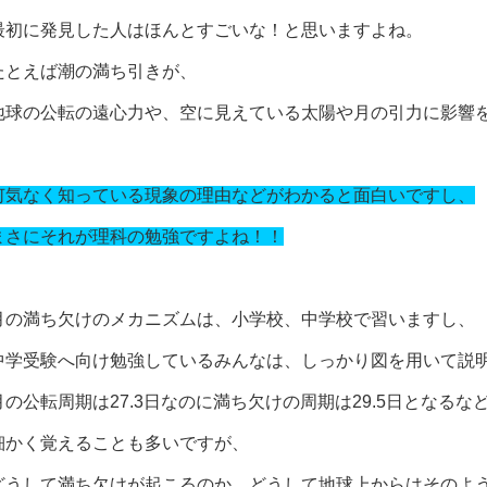
最初に発見した人はほんとすごいな！と思いますよね。
たとえば潮の満ち引きが、
地球の公転の遠心力や、空に見えている太陽や月の引力に影響
何気なく知っている現象の理由などがわかると面白いですし、
まさにそれが理科の勉強ですよね！！
月の満ち欠けのメカニズムは、小学校、中学校で習いますし、
中学受験へ向け勉強しているみんなは、しっかり図を用いて説
月の公転周期は27.3日なのに満ち欠けの周期は29.5日となるな
細かく覚えることも多いですが、
どうして満ち欠けが起こるのか、どうして地球上からはそのよ