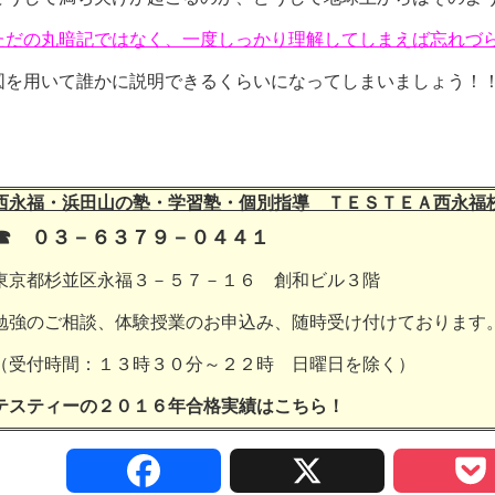
ただの丸暗記ではなく、一度しっかり理解してしまえば忘れづ
図を用いて誰かに説明できるくらいになってしまいましょう！
西永福・浜田山の塾・学習塾・個別指導 ＴＥＳＴＥＡ西永福
☎ ０３－６３７９－０４４１
東京都杉並区永福３－５７－１６ 創和ビル３階
勉強のご相談、体験授業のお申込み、随時受け付けております
（受付時間：１３時３０分～２２時 日曜日を除く）
テスティーの２０１６年合格実績は
こちら！
F
X