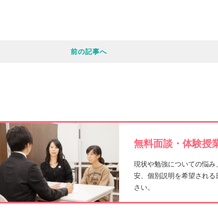
a
c
前の記事へ
e
b
o
o
無料面談・体験授業
k
現状や勉強についての悩み
安、個別説明を希望される
さい。