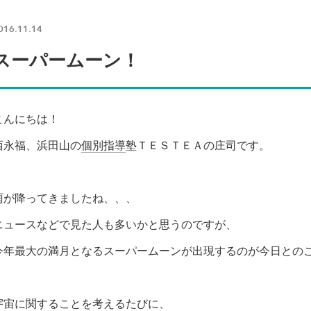
016.11.14
スーパームーン！
こんにちは！
西永福、浜田山の
個別指導
塾ＴＥＳＴＥＡの庄司です。
雨が降ってきましたね、、、
ニュースなどで見た人も多いかと思うのですが、
今年最大の満月となるスーパームーンが出現するのが今日との
宇宙に関することを考えるたびに、