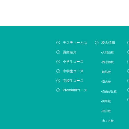
テスティーとは
校舎情報
講師紹介
久我山校
小学生コース
西永福校
中学生コース
駒込校
高校生コース
日吉校
Premiumコース
自由が丘校
田町校
初台校
市ヶ谷校