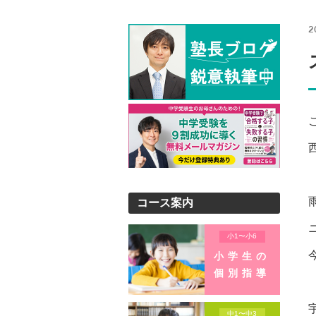
2
コース案内
小1〜小6
小学生の
個別指導
中1〜中3