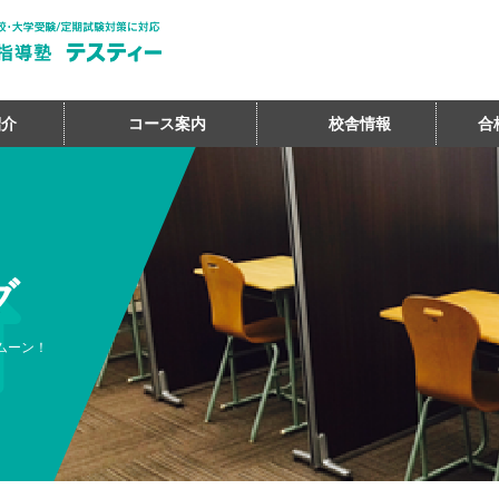
紹介
コース案内
校舎情報
合
グ
ムーン！