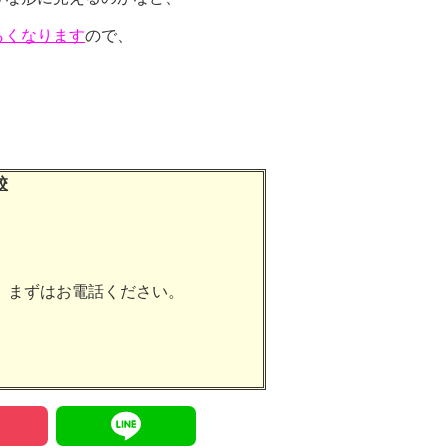
らくなります
ので、
！
校
。まずはお電話ください。
P
L