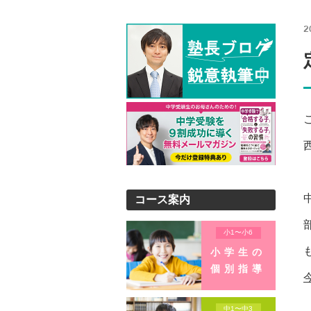
2
コース案内
小1〜小6
小学生の
個別指導
中1〜中3