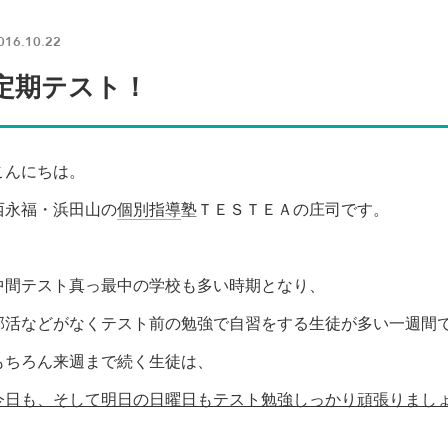
016.10.22
定期テスト！
こんにちは。
西永福・浜田山の
個別指導
塾ＴＥＳＴＥＡの庄司です。
中間テスト真っ最中の学校も多い時期となり、
部活などがなくテスト前の勉強で自習をする生徒が多い一週間
もちろん来週まで続く生徒は、
今日も、そして明日の日曜日もテスト勉強しっかり頑張りまし