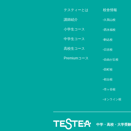
テスティーとは
校舎情報
講師紹介
久我山校
小学生コース
西永福校
中学生コース
駒込校
高校生コース
日吉校
Premiumコース
自由が丘校
田町校
初台校
市ヶ谷校
オンライン校
中学・高校・大学受験