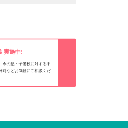
k
e
e
t
 実施中!
、今の塾・予備校に対する不
日時などお気軽にご相談くだ