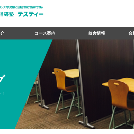
紹介
コース案内
校舎情報
合
グ
ト！