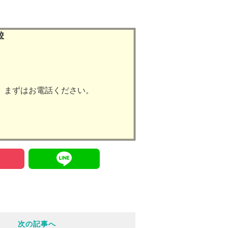
校
。まずはお電話ください。
P
L
o
i
c
n
次の記事へ