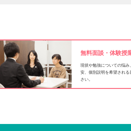
e
b
o
o
無料面談・体験授業
k
現状や勉強についての悩み
安、個別説明を希望される
さい。