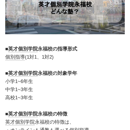
■
英才個別学院
永福校
の指導形式
個別指導
(1対1、1対2)
■
英才個別学院
永福校
の対象学年
小学1~6年生
中学1~3年生
高校1~3年生
■
英才個別学院
永福校
の特徴
英才個別学院
永福校の特徴は、