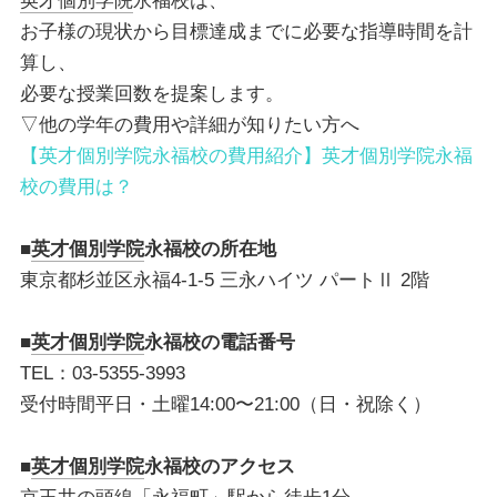
英才個別学院
永福校は、
お子様の現状から目標達成までに必要な指導時間を計
算し、
必要な授業回数を提案します。
▽他の学年の費用や詳細が知りたい方へ
【英才個別学院永福校の費用紹介】英才個別学院永福
校の費用は？
■
英才個別学院
永福校
の所在地
東京都杉並区永福4-1-5 三永ハイツ パートⅡ 2階
■
英才個別学院
永福校
の電話番号
TEL：03-5355-3993
受付時間平日・土曜14:00〜21:00（日・祝除く）
■
英才個別学院
永福校
のアクセス