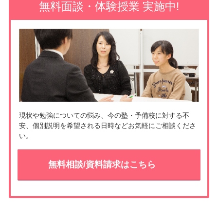
e
無料面談・体験授業 実施中!
o
t
k
現状や勉強についての悩み、今の塾・予備校に対する不
安、個別説明を希望される日時などお気軽にご相談くださ
い。
無料相談/資料請求はこちら