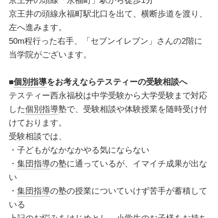
京王井の頭線「永福町」駅から徒歩1分
京王井の頭線永福町駅北口を出て、横断歩道を渡り、
左へ進みます。
50m程行った右手、「セブンイレブン」さんの2階に
当学院がございます。
■
個別指導
をお考えならテスティーの受験相談へ
テスティー西永福校は中学受験から大学受験まで対応
した
個別指導
塾で、受験相談や体験授業を随時受け付
けております。
受験相談では、
・子どもがなかなかやる気にならない
・
集団指導
の塾に通っているが、イマイチ成果が出な
い
・
集団指導
の塾の授業についていけず苦手が蓄積して
いる