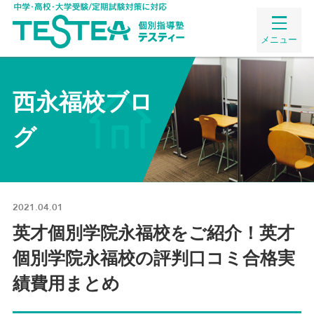
メニュー
西永福校ブロ
グ
2021.04.01
英才個別学院永福校をご紹介！英才
個別学院永福校の評判口コミ合格実
績費用まとめ