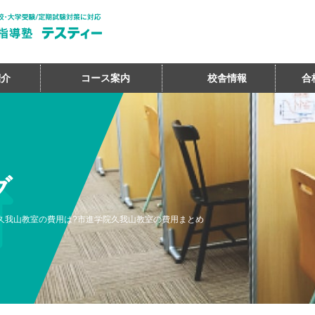
紹介
コース案内
校舎情報
合
グ
久我山教室の費用は?市進学院久我山教室の費用まとめ