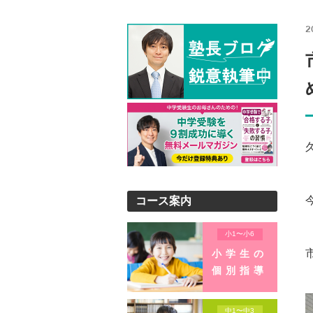
2
コース案内
小1〜小6
小学生の
個別指導
中1〜中3