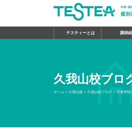
テスティーとは
講師
久我山校ブロ
ホーム
久我山校
久我山校ブログ
市進学院