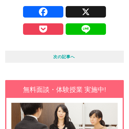
F
X
a
P
L
c
o
i
e
次の記事へ
c
n
b
k
e
o
e
無料面談・体験授業 実施中!
o
t
k