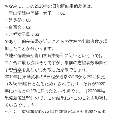
ちなみに、この2020年の
日能研
結果偏差値は、
・青山学院中等部（女子）：61
・洗足②：65
・白百合：62
・吉祥女子②：63
であり、偏差値帯が近いこれらの学校の出願者数が増
加したことが分かります。
立地や偏差値が青山学院中等部に近いという点では、
白百合に最も流れそうですが、事前の志望者数動向や
予想
倍率
を見ながら分散した結果でしょう。
2019年は東洋英和のB日程が通常の2/3から2/2に変更
（2/3が日曜日となるため）されており、それが2020
年にはもとの2/3に戻ったという点です。（2020年結
果偏差値は59）ので、この結果にはこのことも影響し
ているでしょう。
つまり、東洋英和Bの入試日変更が与えた影響分も多