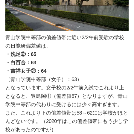
青山学院中等部の偏差値帯に近い2/2午前受験の学校
の
日能研
偏差値は、
・洗足②：65
・白百合：63
・吉祥女子②：64
（青山学院中等部（女子）：63）
となっています。女子校の2/2
午前入試
でこれより上
となると、豊島岡①（偏差値67）となりますが、青山
学院中等部の代わりに受けるには少々高すぎます。
また、これより下の偏差値帯は58～62には学校がほと
んどないです。（2020年はこの偏差値帯にもう少し学
校があったのですが）