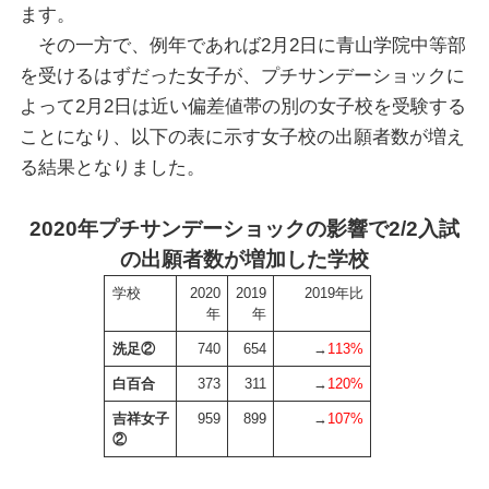
ます。
その一方で、例年であれば2月2日に青山学院中等部
を受けるはずだった女子が、プチサンデーショックに
よって2月2日は近い偏差値帯の別の女子校を受験する
ことになり、以下の表に示す女子校の出願者数が増え
る結果となりました。
2020年プチサンデーショックの影響で2/2入試
の出願者数が増加した学校
学校
2020
2019
2019年比
年
年
洗足②
740
654
→
113%
白百合
373
311
→
120%
吉祥女子
959
899
→
107%
②