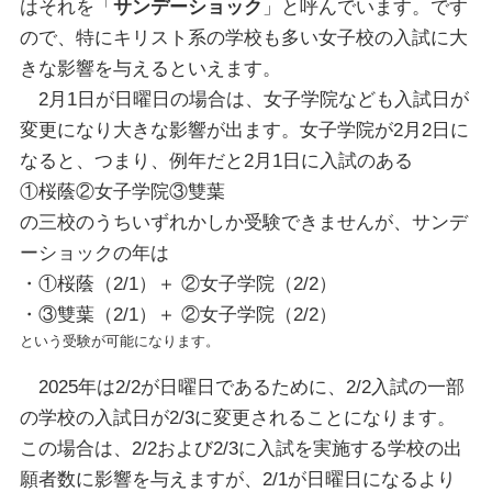
はそれを「
サンデーショック
」と呼んでいます。です
ので、特にキリスト系の学校も多い女子校の入試に大
きな影響を与えるといえます。
2月1日が日曜日の場合は、女子学院なども入試日が
変更になり大きな影響が出ます。女子学院が2月2日に
なると、つまり、例年だと2月1日に入試のある
①桜蔭②女子学院③雙葉
の三校のうちいずれかしか受験できませんが、サンデ
ーショックの年は
・①桜蔭（2/1）＋ ②女子学院（2/2）
・③雙葉（2/1）＋ ②女子学院（2/2）
という受験が可能になります。
2025年は2/2が日曜日であるために、2/2入試の一部
の学校の入試日が2/3に変更されることになります。
この場合は、2/2および2/3に入試を実施する学校の出
願者数に影響を与えますが、2/1が日曜日になるより