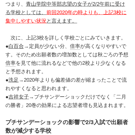
つまり、
青山学院中等部志望の女子が2/2
午前に受け
る学校としては、
前回2020年の時よりも、上記3校に
集中しやすい状況
と言えます。
次に、上記3校を詳しく学校ごとにみていきます。
●
白百合
→定員が少ない分、
倍率
が高くなりやすいで
す。そのため出願者数の増加数としては秋ごろの予想
倍率
を見て他に流れるなどで他の2校より少なくなる
と予想されます。
●
洗足
→2020年よりも偏差値の差が縮まったことで流
れやすくなると思われます。
●
吉祥女子
→プチサンデーショックだけでなく「二月
の勝者」20巻の効果による志望者増も見込まれます。
プチサンデーショックの影響で
2/3入試で出願者
数が減少する学校