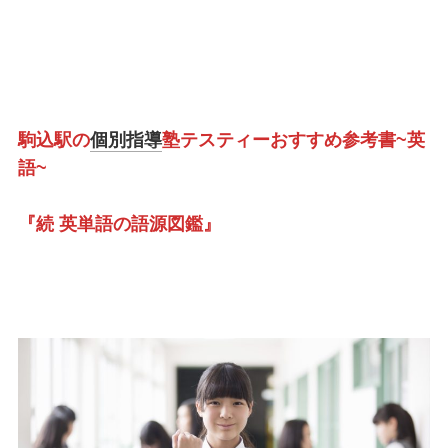
駒込駅の
個別指導
塾テスティーおすすめ参考書~英
語~
『続 英単語の語源図鑑』