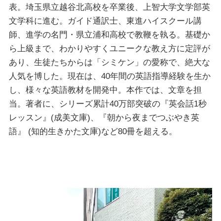
表。埼玉県立越谷北高校を卒業後、上智大学文学部英
文学科に進む。ガイド通訳士、東進ハイスクール講
師、進学の名門・県立浦和高校で教鞭を執る。基礎か
ら上級まで、わかりやすくユニークな教え方に定評が
あり、生徒たちからは「シミケン」の愛称で、絶大な
人気を博した。現在は、40年間の英語指導経験を生か
し、様々な英語教材を開発中。本作では、文章を担
当。著者に、シリーズ累計40万部突破の『英会話1秒
レッスン』(成美文庫)、『朝から夜までつぶやき英
語』 (知的生きかた文庫)など80冊を超える。