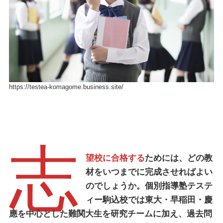
https://testea-komagome.business.site/
志
望校に合格する
ためには、どの教
材をいつまでに完成させればよい
のでしょうか。
個別指導塾テステ
ィー駒込校
では東大・早稲田・慶
應を中心とした難関大生を研究チームに加え、過去問