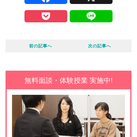
a
P
L
c
o
i
e
前の記事へ
次の記事へ
c
n
b
k
e
o
e
無料面談・体験授業 実施中!
o
t
k