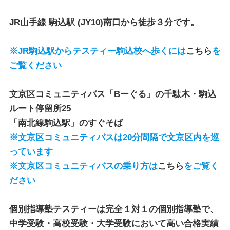
JR山手線 駒込駅
(JY10)南口から徒歩３分です。
※JR駒込駅からテスティー駒込校へ歩くには
こちら
を
ご覧ください
文京区コミュニティバス「Bーぐる」
の
千駄木・駒込
ルート停留所25
「南北線駒込駅」のすぐそば
※文京区コミュニティバスは20分間隔で文京区内を巡
っています
※文京区コミュニティバスの乗り方は
こちら
をご覧く
ださい
個別指導塾テスティー
は完全１対１の
個別指導
塾で、
中学受験・高校受験・大学受験において高い合格実績