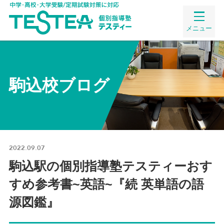
メニュー
駒込校ブログ
2022.09.07
駒込駅の個別指導塾テスティーおす
すめ参考書~英語~『続 英単語の語
源図鑑』