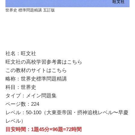
世界史 標準問題精講 五訂版
社名：旺文社
旺文社の高校学習参考書は
こちら
この教材のサイトは
こちら
略称：世界史標準問題精講
科目：世界史
タイプ：メイン問題集
ページ数：224
レベル：50-100（大東亜帝国・摂神追桃レベル〜早慶
レベル）
目安時間：1題45分×96題=72時間