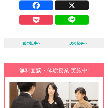
F
X
a
P
L
c
o
i
e
前の記事へ
次の記事へ
c
n
b
k
e
o
e
無料面談・体験授業 実施中!
o
t
k