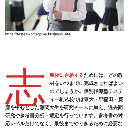
https://testea-komagome.business.site/
志
望校に合格する
ためには、どの教
材をいつまでに完成させればよい
のでしょうか。
個別指導塾テステ
ィー駒込校
では東大・早稲田・慶
應を中心とした難関大生を研究チームに加え、過去問
研究や参考書分析・選定を行っています。参考書の対
応レベルだけでなく、最後までやりきるために必要な