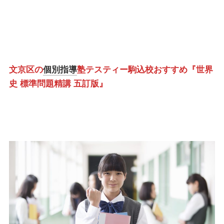
文京区の
個別指導
塾テスティー駒込校おすすめ『世界
史 標準問題精講 五訂版』