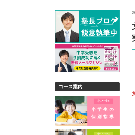
2
コース案内
小1〜小6
小学生の
個別指導
中1〜中3