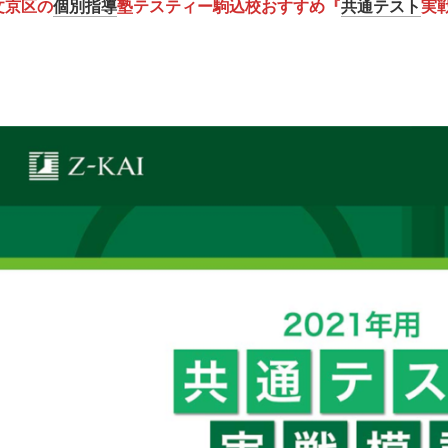
文京区の
個別指導
塾テスティー駒込校おすすめ『
共通テスト
実戦