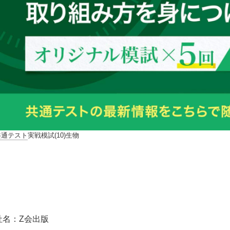
共通テスト
実戦模試(10)生物
社名：Z会出版