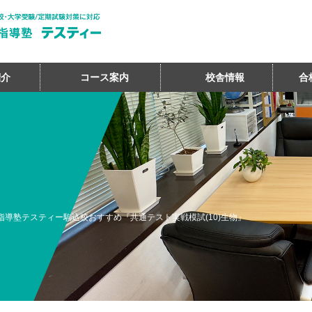
紹介
コース案内
校舎情報
合
指導塾テスティー駒込校おすすめ『共通テスト実戦模試(10)生物』