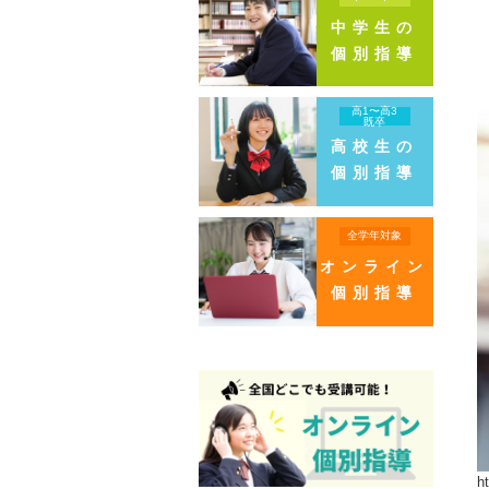
中学生の
個別指導
高1〜高3
既卒
高校生の
個別指導
全学年対象
オンライン
個別指導
h