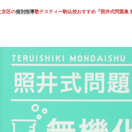
文京区の
個別指導
塾テスティー駒込校おすすめ『照井式問題集 