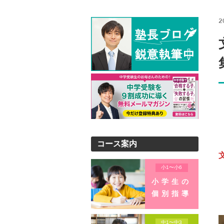
2
コース案内
小1〜小6
小学生の
個別指導
中1〜中3