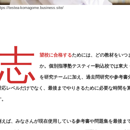
ttps://testea-komagome.business.site/
志
望校に合格する
ためには、どの教材をいつ
か。
個別指導塾テスティー駒込校
では東大
を研究チームに加え、過去問研究や参考書
対応レベルだけでなく、最後までやりきるために必要な時間を
す。
例えば、みなさんが現在使用している参考書や問題集を最後ま