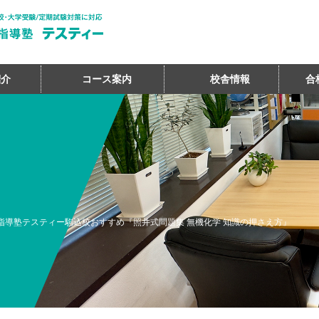
紹介
コース案内
校舎情報
合
指導塾テスティー駒込校おすすめ『照井式問題集 無機化学 知識の押さえ方』