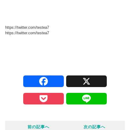
https://twitter.com/testea7
https://twitter.com/testea7
F
X
a
P
L
c
o
i
e
前の記事へ
次の記事へ
c
n