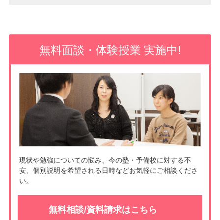
b
k
e
o
e
無料面談・体験授業 実施中!
o
t
k
現状や勉強についての悩み、今の塾・予備校に対する不
安、個別説明を希望される日時などお気軽にご相談くださ
い。
無料相談/資料請求はこちら