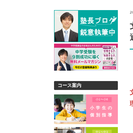
2
コース案内
小1〜小6
小学生の
個別指導
中1〜中3