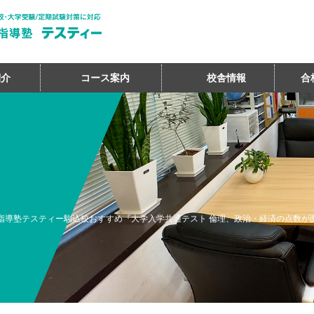
紹介
コース案内
校舎情報
合
指導塾テスティー駒込校おすすめ『大学入学共通テスト 倫理、政治・経済の点数が