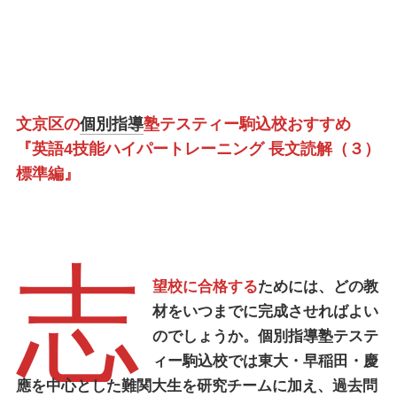
文京区の
個別指導
塾テスティー駒込校おすすめ
『英語4技能ハイパートレーニング 長文読解（３）
標準編』
志
望校に合格する
ためには、どの教
材をいつまでに完成させればよい
のでしょうか。
個別指導塾テステ
ィー駒込校
では東大・早稲田・慶
應を中心とした難関大生を研究チームに加え、過去問