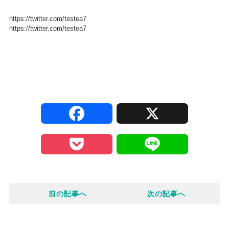
https://twitter.com/testea7
https://twitter.com/testea7
F
X
a
P
L
c
o
i
e
前の記事へ
次の記事へ
c
n
b
k
e