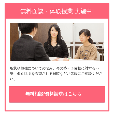
o
e
無料面談・体験授業 実施中!
o
t
k
現状や勉強についての悩み、今の塾・予備校に対する不
安、個別説明を希望される日時などお気軽にご相談くださ
い。
無料相談/資料請求はこちら