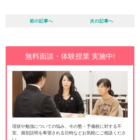
c
o
i
e
前の記事へ
次の記事へ
c
n
b
k
e
o
e
無料面談・体験授業 実施中!
o
t
k
現状や勉強についての悩み、今の塾・予備校に対する不
安、個別説明を希望される日時などお気軽にご相談くださ
い。