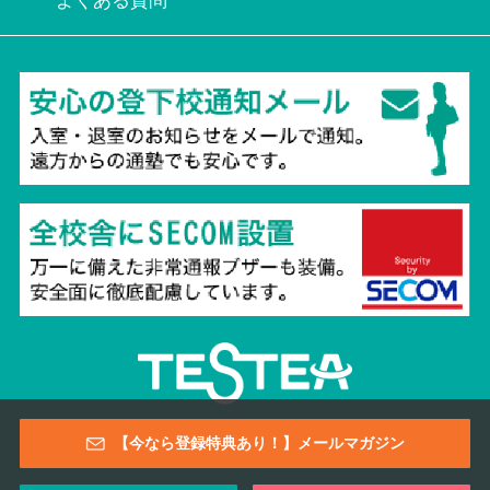
よくある質問
Copyright © 2026 TESTEA CO., All Rights Reserved.
【今なら登録特典あり！】メールマガジン