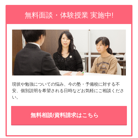
o
e
無料面談・体験授業 実施中!
o
t
k
現状や勉強についての悩み、今の塾・予備校に対する不
安、個別説明を希望される日時などお気軽にご相談くださ
い。
無料相談/資料請求はこちら