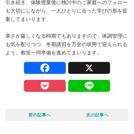
引き続き、体験授業後に検討中のご家庭へのフォロー
も大切にしながら、一人ひとりに合った学びの形を提
案してまいります。
寒さが厳しくなる時期でもありますので、体調管理に
も気を配りつつ、
冬期講習
を万全の状態で迎えられる
よう、教室一同準備を進めてまいります。
F
X
a
P
L
c
o
i
e
前の記事へ
次の記事へ
c
n
b
k
e