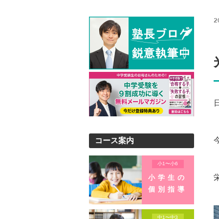
2
コース案内
小1〜小6
小学生の
個別指導
中1〜中3