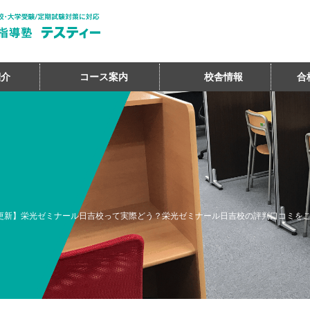
紹介
コース案内
校舎情報
合
7月更新】栄光ゼミナール日吉校って実際どう？栄光ゼミナール日吉校の評判口コミを