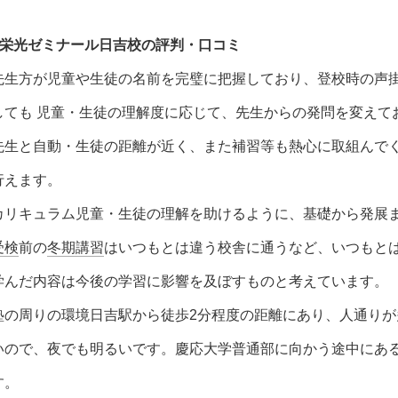
■栄光ゼミナール日吉校の評判・口コミ
先生方が児童や生徒の名前を完璧に把握しており、登校時の声
しても 児童・生徒の理解度に応じて、先生からの発問を変えて
先生と自動・生徒の距離が近く、また補習等も熱心に取組んで
行えます。
カリキュラム
児童・生徒の理解を助けるように、基礎から発展
受検
前の
冬期講習
はいつもとは違う校舎に通うなど、いつもと
学んだ内容は今後の学習に影響を及ぼすものと考えています。
塾の周りの環境
日吉駅から徒歩2分程度の距離にあり、人通り
いので、夜でも明るいです。慶応大学普通部に向かう途中にあ
す。