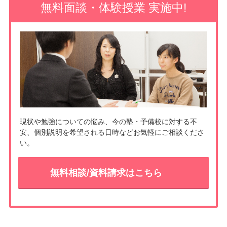
o
e
無料面談・体験授業 実施中!
o
t
k
現状や勉強についての悩み、今の塾・予備校に対する不
安、個別説明を希望される日時などお気軽にご相談くださ
い。
無料相談/資料請求はこちら