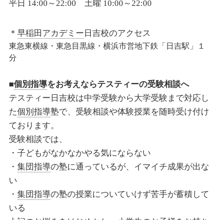
平日
14:00
～
22:00
土曜
10:00
～
22:00
＊
早稲田アカデミー
日吉校のアクセス
東急東横線・東急目黒線・横浜市営地下鉄「日吉駅」１
分
■
個別指導
をお考えならテスティーの受験相談へ
テスティー日吉校は中学受験から大学受験まで対応し
た
個別指導
塾で、受験相談や体験授業を随時受け付け
ております。
受験相談では、
・子どもがなかなかやる気にならない
・
集団指導
の塾に通っているが、イマイチ成果が出な
い
・
集団指導
の塾の授業についていけず苦手が蓄積して
いる