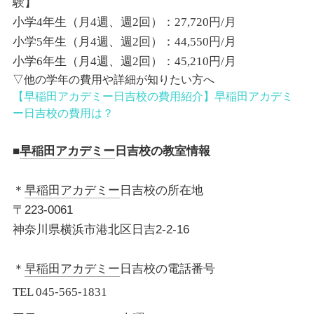
験】
小学
4
年生（月
4
週、週
2
回）：
27,720
円
/
月
小学
5
年生（月
4
週、週
2
回）：
44,550
円
/
月
小学
6
年生（月
4
週、週
2
回）：
45,210
円
/
月
▽他の学年の費用や詳細が知りたい方へ
【早稲田アカデミー日吉校の費用紹介】早稲田アカデミ
ー日吉校の費用は？
■
早稲田アカデミー
日吉校の教室情報
＊
早稲田アカデミー
日吉校の所在地
〒223-0061
神奈川県横浜市港北区日吉2-2-16
＊
早稲田アカデミー
日吉校の電話番号
TEL 045-565
‐
1831