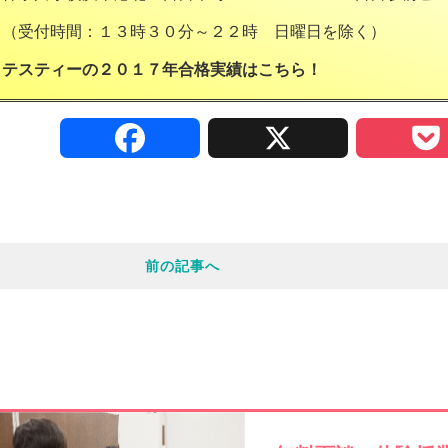
（受付時間：１３時３０分～２２時 日曜日を除く）
テスティーの２０１７年合格実績は
こちら！
F
X
a
c
前の記事へ
e
b
o
o