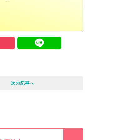
P
L
o
i
c
n
次の記事へ
k
e
e
t