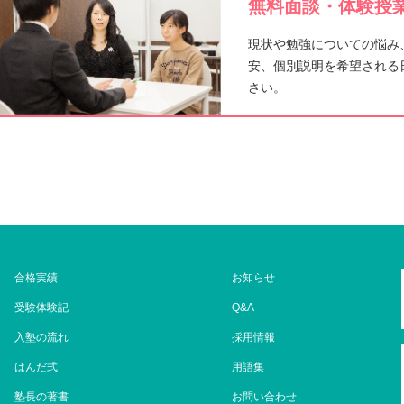
無料面談・体験授業
k
現状や勉強についての悩み
安、個別説明を希望される
さい。
合格実績
お知らせ
受験体験記
Q&A
入塾の流れ
採用情報
はんだ式
用語集
塾長の著書
お問い合わせ