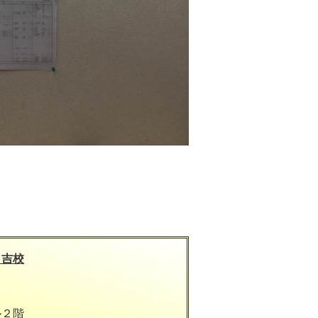
日吉校
ル２階