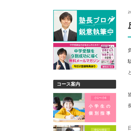
2
コース案内
小1〜小6
小学生の
個別指導
中1〜中3