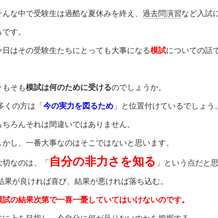
そんな中で受験生は過酷な夏休みを終え、
過去問演習
など入試
ろです。
今日はその受験生たちにとっても大事になる
模試
についての話
そもそも
模試は何のために受ける
のでしょうか。
多くの方は「
今の実力を図るため
」と位置付けているでしょう
もちろんそれは間違いではありません。
しかし、一番大事なのはそこではないと思います。
自分の非力さを知る
大切なのは、「
」という点だと
結果が良ければ喜び、結果が悪ければ落ち込む。
模試の結果次第で一喜一憂していてはいけないのです
。