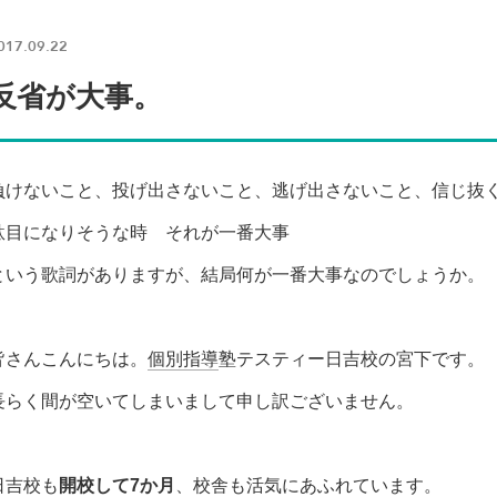
017.09.22
反省が大事。
負けないこと、投げ出さないこと、逃げ出さないこと、信じ抜
駄目になりそうな時 それが一番大事
という歌詞がありますが、結局何が一番大事なのでしょうか。
皆さんこんにちは。
個別指導
塾テスティー日吉校の宮下です。
長らく間が空いてしまいまして申し訳ございません。
日吉校も
開校して7か月
、校舎も活気にあふれています。