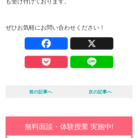
も受け付けております。
ぜひお気軽に
お問い合わせ
ください！
F
X
a
P
L
c
o
i
e
前の記事へ
次の記事へ
c
n
b
k
e
o
e
無料面談・体験授業 実施中!
o