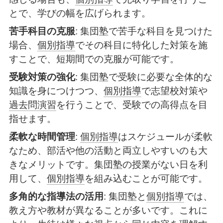
とで、学びの幅を広げられます。
苦手科目の克服
: 集団塾で苦手な科目を見つけた
場合、
個別指導
でその科目に特化した対策を施
すことで、短期間での克服が可能です。
受験対策の強化
: 集団塾で受験に必要な全体的な
知識を身につけつつ、
個別指導
で志望校対策や
過去問演習
を行うことで、受験での高得点を目
指せます。
柔軟な時間管理
:
個別指導
はスケジュールが柔軟
なため、部活や他の活動と両立しやすいのも大
きなメリットです。集団塾の授業がない日を利
用して、
個別指導
を組み込むことが可能です。
多角的な指導法の活用
: 集団塾と
個別指導
では、
教え方や教材が異なることが多いです。これに