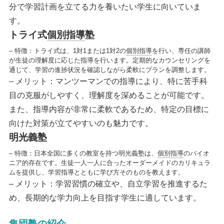
分で学習計画を立てる力を養いたい学生に向いていま
す。
トライ式
個別指導
塾
– 特徴：トライ式は、1対1または1対2の
個別指導
を行い、専任の講師
が生徒の理解度に応じた指導を行います。定期的なカウンセリングを
通じて、学習の進捗状況を確認しながら柔軟にプランを調整します。
– メリット：マンツーマンでの指導により、特に苦手科
目の克服がしやすく、理解度を深めることが可能です。
また、指導内容が非常に柔軟であるため、特定の目標に
向けた対策が立てやすいのも魅力です。
明光義塾
– 特徴：日本全国に多くの教室を持つ明光義塾は、
個別指導
のパイオ
ニア的存在です。生徒一人一人に合ったオーダーメイドのカリキュラ
ムを提供し、学習指導とともに学び方そのものを教えます。
– メリット：学習習慣の確立や、自立学習を推進するた
め、長期的な学力向上を目指す学生に適しています。
集団塾の紹介