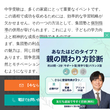
中学受験は、多くの家庭にとって重要なイベントです。
この過程で成功を収めるためには、効率的な学習戦略が
欠かせません。その一つの方法として、集団塾と
個別指
導
の併用が挙げられます。これにより、子どもの学力向
上と精神的な成長が期待できるのです。
まず、集団塾の利点について考えてみましょう。集団塾
の魅力は、同じ目標を持つ仲間と切磋琢磨できる環境に
あります。競争意識が芽生えることで、子どもたちは自
然とモチベーションを高め、より積極的に学習に取り組
むようになります。また、集団授業では、限られた時間
内で多くの情報を効率的に吸収する力が鍛えられます。
これは、試験本番での限られた時間を有効に使うスキル
【今なら登録特典あり！】メールマガジン
を育むためにも役立ちます。
一方、
個別指導
の利点は、子どもの個々のニーズに合わ
電話でお問い合わせ
お問い合わせフォーム
せた柔軟な指導が受けられる点にあります。特に、特定