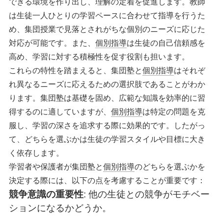
できる環境を作り出し、理解の定着を促進します。教師
は生徒一人ひとりの学習ペースに合わせて指導を行うた
め、集団授業で見落とされがちな個別のニーズに応じた
対応が可能です。また、
個別指導
は生徒の自己信頼感を
高め、学習に対する積極性を促す役割も担います。
これらの特性を踏まえると、集団塾と
個別指導
はそれぞ
れ異なるニーズに応えるための選択肢であることがわか
ります。集団塾は基礎を固め、広範な知識を効率的に習
得するのに適していますが、
個別指導
は特定の問題を克
服し、学習の深さを追求する際に効果的です。したがっ
て、どちらを選ぶかは生徒の学習スタイルや目標に大き
く依存します。
学習者や保護者が集団塾と
個別指導
のどちらを選ぶかを
決定する際には、以下の点を考慮することが重要です：
競争意識の重要性
: 他の生徒との競争がモチベー
ションになるかどうか。