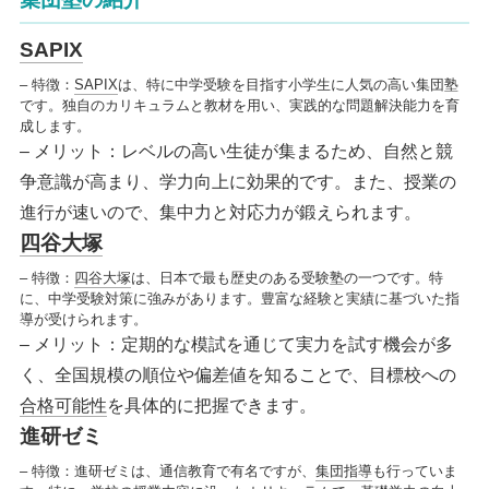
SAPIX
– 特徴：
SAPIX
は、特に中学受験を目指す小学生に人気の高い集団塾
です。独自のカリキュラムと教材を用い、実践的な問題解決能力を育
成します。
– メリット：レベルの高い生徒が集まるため、自然と競
争意識が高まり、学力向上に効果的です。また、授業の
進行が速いので、集中力と対応力が鍛えられます。
四谷大塚
– 特徴：
四谷大塚
は、日本で最も歴史のある受験塾の一つです。特
に、中学受験対策に強みがあります。豊富な経験と実績に基づいた指
導が受けられます。
– メリット：定期的な模試を通じて実力を試す機会が多
く、全国規模の順位や偏差値を知ることで、目標校への
合格可能性
を具体的に把握できます。
進研ゼミ
– 特徴：進研ゼミは、通信教育で有名ですが、
集団指導
も行っていま