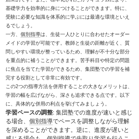
基礎学力を効率的に身につけることができます。特に、
受験に必要な知識を体系的に学ぶには最適な環境といえ
るでしょう。
一方、
個別指導
は、生徒一人ひとりに合わせたオーダー
メイドの学習が可能です。教師と生徒の距離が近く、質
問しやすい環境が整っているため、理解が不十分な部分
を重点的に補うことができます。苦手科目や特定の問題
に焦点を当てた学習ができるため、集団塾での学習を補
完する役割として非常に有効です。
この2つの指導方法を併用することの大きなメリットは、
学習の幅を広げながら、深さも追求できる点です。以下
に、具体的な併用の利点を挙げてみましょう。
学習ペースの調整
: 集団塾での進度が速いと感じ
る場合、
個別指導
でペースを調整しながら理解
を深めることができます。逆に、進度が遅いと
感じる場合も、
個別指導
で先取り学習を行うこ