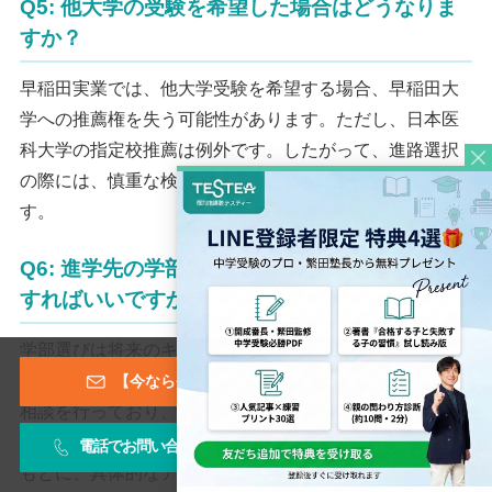
Q5: 他大学の受験を希望した場合はどうなりま
すか？
早稲田実業では、他大学受験を希望する場合、早稲田大
学への推薦権を失う可能性があります。ただし、日本医
科大学の指定校推薦は例外です。したがって、進路選択
の際には、慎重な検討と学校側との相談が重要になりま
す。
Q6: 進学先の学部選びに不安があります。どう
すればいいですか？
学部選びは将来のキャリアに影響を与える重要な選択で
す。早実クラブでは、生徒の興味や適性を考慮した進路
【今なら登録特典あり！】メールマガジン
相談を行っており、適切な学部選びをサポートしていま
す。また、早稲田大学の学部情報や卒業生の進路実績を
電話でお問い合わせ
お問い合わせフォーム
もとに、具体的なアドバイスを提供しています。