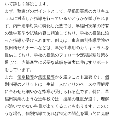
いて詳しく解説します。
まず、塾選びのポイントとして、早稲田実業のカリキュ
ラムに対応した指導を行っているかどうかが挙げられま
す。内部進学対策に特化した塾では、早稲田実業の特有
の進学基準や試験内容に精通しており、学校の授業に沿
った指導が受けられます。例えば、
東京個別指導学院
や
飯田橋ゼミナールなどは、早実生専用のカリキュラムを
提供しており、学校の授業のフォローや定期試験対策を
通じて、内部進学に必要な成績を確実に伸ばすサポート
をしています。
また、
個別指導
か
集団指導
かを選ぶことも重要です。
個
別指導
のメリットは、生徒一人ひとりのペースや理解度
に合わせた細やかな指導が受けられる点です。特に、早
稲田実業のような進学校では、授業の進度が速く、理解
が追いつかない科目が出てくることもあります。このよ
うな場合、
個別指導
であれば特定の弱点を重点的に克服