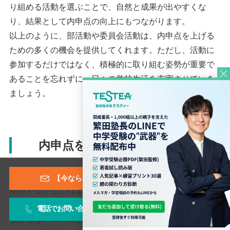
り組める活動を選ぶことで、自然と成果が出やすくな
り、結果として内申点の向上にもつながります。
以上のように、部活動や委員会活動は、内申点を上げる
ための多くの機会を提供してくれます。ただし、活動に
参加するだけではなく、積極的に取り組む姿勢が重要で
あることを忘れずに、日々の学校生活を充実させていき
ましょう。
内申点を上げる裏技と注意点
内申点を上げるための「裏技」と聞くと、特別な方法を
【今なら登録特典あり！】メールマガジン
期待するかもしれませんが、実際には地道な努力と計画
的な行動が鍵となります。ここでは、一般的には見落と
電話でお問い合わせ
お問い合わせフォーム
しがちなポイントを押さえつつ、内申点を効果的に上げ