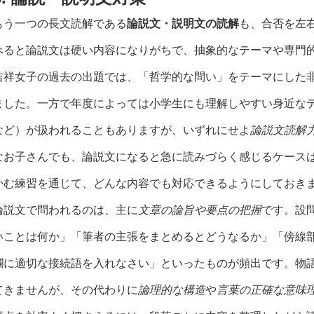
もう一つの長文読解である
論説文・説明文の読解
も、合否を左
べると論説文は硬い内容になりがちで、抽象的なテーマや専門
吉祥女子の過去の出題では、「哲学的な問い」をテーマにした
ました。一方で年度によっては小学生にも理解しやすい身近な
など）が扱われることもありますが、いずれにせよ
論説文読解
なお子さんでも、論説文になると急に読みづらく感じるケース
かむ練習を通じて、どんな内容でも対応できるようにしておき
論説文で問われるのは、主に
文章の論旨や要点の把握
です。設
いことは何か」「筆者の主張をまとめるとどうなるか」「傍線
欄に適切な接続語を入れなさい」といったものが頻出です。物
てきませんが、その代わりに
論理的な構造
や
言葉の正確な意味