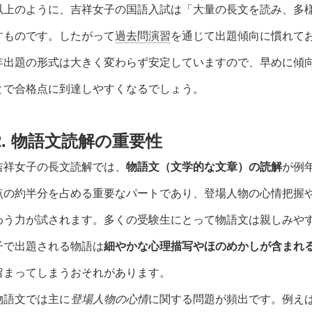
以上のように、吉祥女子の国語入試は「大量の長文を読み、多
すものです。したがって
過去問演習
を通じて出題傾向に慣れて
年出題の形式は大きく変わらず安定していますので、早めに傾
とで合格点に到達しやすくなるでしょう。
2. 物語文読解の重要性
吉祥女子の長文読解では、
物語文（文学的な文章）の読解
が例
点の約半分を占める重要なパートであり、登場人物の心情把握
わう力が試されます。多くの受験生にとって物語文は親しみや
子で出題される物語は
細やかな心理描写やほのめかしが含まれ
留まってしまうおそれがあります。
物語文では主に
登場人物の心情
に関する問題が頻出です。例え