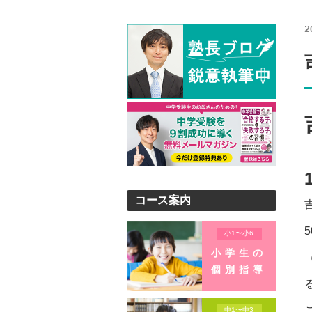
2
コース案内
小1〜小6
小学生の
個別指導
中1〜中3