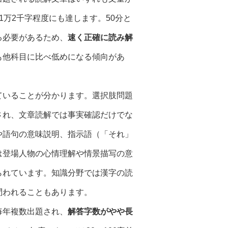
万2千字程度にも達します。50分と
る必要があるため、
速く正確に読み解
も他科目に比べ低めになる傾向があ
ていることが分かります。選択肢問題
され、文章読解では事実確認だけでな
や語句の意味説明、指示語（「それ」
は登場人物の心情理解や情景描写の意
られています。知識分野では漢字の読
問われることもあります。
毎年複数出題され、
解答字数がやや長