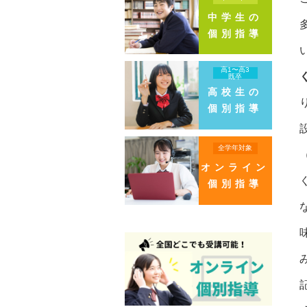
中学生の
個別指導
高1〜高3
既卒
高校生の
個別指導
全学年対象
オンライン
個別指導