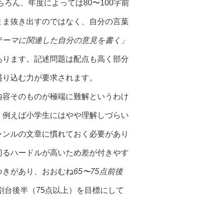
ろん、年度によっては80〜100字前
まま抜き出すのではなく、自分の言葉
テーマに関連した自分の意見を書く」
あります。記述問題は配点も高く部分
盛り込む力が要求されます。
内容そのものが極端に難解というわけ
、例えば小学生にはやや理解しづらい
ャンルの文章に慣れておく必要があり
切るハードルが高いため差が付きやす
つきがあり、おおむね
65〜75点前後
割台後半（75点以上）を目標にして