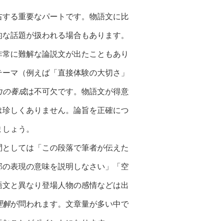
右する重要なパートです。物語文に比
的な話題が扱われる場合もあります。
非常に難解な論説文が出たこともあり
テーマ（例えば「直接体験の大切さ」
力の養成
は不可欠です。物語文が得意
は珍しくありません。論旨を正確につ
ましょう。
問としては「この段落で筆者が伝えた
部の表現の意味を説明しなさい」「空
語文と異なり登場人物の感情などは出
理解
が問われます。文章量が多い中で