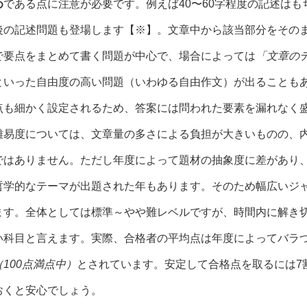
め
である点に注意が必要です。例えば40〜60字程度の記述はもち
後の記述問題も登場します【※】。文章中から該当部分をその
で要点をまとめて書く問題が中心で、場合によっては
「文章の
といった自由度の高い問題（いわゆる自由作文）が出ることも
点も細かく設定されるため、答案には問われた要素を漏れなく
難易度については、文章量の多さによる負担が大きいものの、
ではありません。ただし年度によって題材の抽象度に差があり
哲学的なテーマが出題された年もあります。そのため幅広いジ
ます。全体としては標準～やや難レベルですが、時間内に解き
い科目と言えます。実際、合格者の平均点は年度によってバラ
（100点満点中）
とされています。安定して合格点を取るには7
おくと安心でしょう。