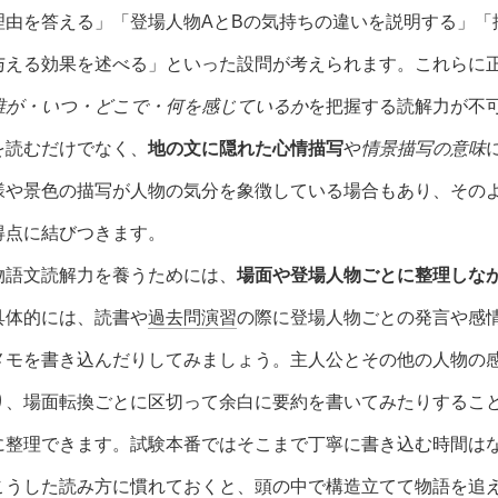
理由を答える」「登場人物AとBの気持ちの違いを説明する」「
与える効果を述べる」といった設問が考えられます。これらに
誰が・いつ・どこで・何を感じているか
を把握する読解力が不
を読むだけでなく、
地の文に隠れた心情描写
や
情景描写の意味
様や景色の描写が人物の気分を象徴している場合もあり、その
得点に結びつきます。
物語文読解力を養うためには、
場面や登場人物ごとに整理しな
具体的には、読書や
過去問演習
の際に登場人物ごとの発言や感
メモを書き込んだりしてみましょう。主人公とその他の人物の
り、場面転換ごとに区切って余白に要約を書いてみたりするこ
に整理できます。試験本番ではそこまで丁寧に書き込む時間は
こうした読み方に慣れておくと、頭の中で構造立てて物語を追