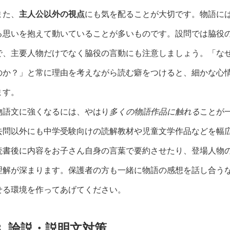
また、
主人公以外の視点
にも気を配ることが大切です。物語に
る思いを抱えて動いていることが多いものです。設問では脇役
で、主要人物だけでなく脇役の言動にも注意しましょう。「な
のか？」と常に理由を考えながら読む癖をつけると、細かな心
ます。
物語文に強くなるには、やはり
多くの物語作品に触れる
ことが
去問以外にも中学受験向けの読解教材や児童文学作品などを幅
読書後に内容をお子さん自身の言葉で要約させたり、登場人物
理解が深まります。保護者の方も一緒に物語の感想を話し合う
せる環境を作ってあげてください。
3. 論説・説明文対策