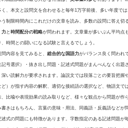
多く、本文と設問文を合わせると毎年1万字前後、多い年度では1
いう制限時間内にこれだけの文章を読み、多数の設問に答え切
く力
と
時間配分の戦略
が問われます。文章量が多いぶん平均点
り、時間との闘いになる試験と言えるでしょう。
設問内容を見てみると、
総合的な国語力
がバランス良く問われ
（記号選択）・抜き出し問題・記述式問題がまんべんなく出題
く深い読解力が要求されます。論説文では段落ごとの要旨把握
など）が指す内容の解釈、適切な接続語の選択など、物語文で
味、比喩や表現効果の読み取りなど、様々な観点から問題が作
み書きはもちろん、言葉の意味・用法、同義語・反義語などが
記述式の問題にも特徴があります。字数指定のある記述問題が