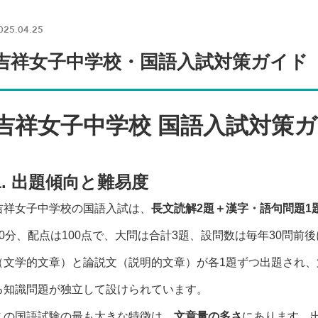
025.04.25
吉祥女子中学校・国語入試対策ガイド
吉祥女子中学校 国語入試対策
1. 出題傾向と難易度
吉祥女子中学校の国語入試は、
長文読解2題＋漢字・語句問題1
50分、配点は100点で、大問は合計3題、設問数は毎年30問
（文学的文章）と論説文（説明的文章）が各1題ずつ出題され
る知識問題が独立して設けられています。
この国語試験の最も大きな特徴は、
文章量の多さ
にあります。