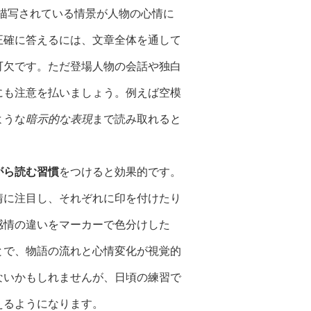
描写されている情景が人物の心情に
正確に答えるには、文章全体を通して
可欠です。ただ登場人物の会話や独白
にも注意を払いましょう。例えば空模
ような
暗示的な表現
まで読み取れると
がら読む習慣
をつけると効果的です。
情に注目し、それぞれに印を付けたり
感情の違いをマーカーで色分けした
とで、物語の流れと心情変化が視覚的
ないかもしれませんが、日頃の練習で
えるようになります。