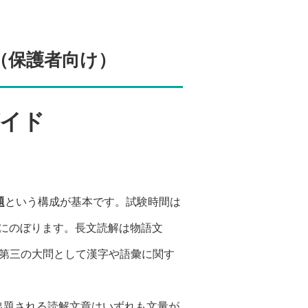
（保護者向け）
ガイド
題
という構成が基本です。試験時間は
前後にのぼります。長文読解は物語文
、第三の大問として漢字や語彙に関す
出題される読解文章はいずれも文量が