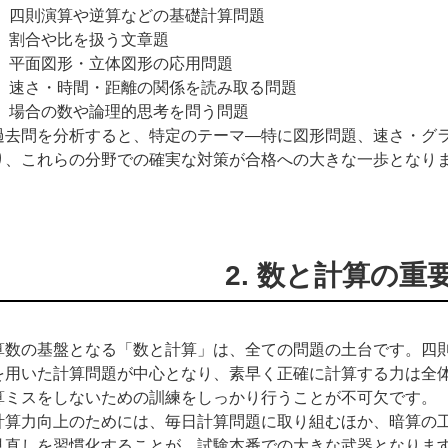
四則演算や逆算などの基礎計算問題
割合や比を扱う文章題
平面図形・立体図形の応用問題
速さ・時間・距離の関係を読み取る問題
場合の数や論理的思考を問う問題
過去問を分析すると、特定のテーマ―特に図形問題、速さ・グ
り、これらの分野での確実な対策が合格への大きな一歩となり
2. 数と計算の重
算数の基盤となる「数と計算」は、全ての問題の土台です。四
を用いた計算問題が中心となり、素早く正確に計算する力は全
算ミスをしないための訓練をしっかり行うことが不可欠です。
計算力向上のためには、毎日計算問題に取り組むほか、暗算の
見直しを習慣化することが、試験本番での大きな武器となりま