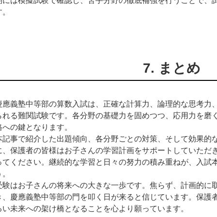
期には模擬試験で確認し、苦手分野の徹底補強を行うことで、
す。
7. まとめ
慶應義塾中等部の算数入試は、正確な計算力、論理的な思考力
られる難関試験です。各分野の基礎力を固めつつ、応用力を磨
格への鍵となります。
本記事で紹介した出題傾向、各分野ごとの対策、そして効果的
に、保護者の皆様はお子さんの学習計画をサポートしていただ
ってください。継続的な学習と日々の努力の積み重ねが、入試
う。
受験はお子さんの将来への大きな一歩です。焦らず、計画的に
き、慶應義塾中等部の門を叩く日が来ると信じています。保護
るい未来への架け橋となることを心より願っています。