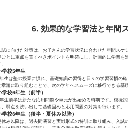
6. 効果的な学習法と年間
入試に向けた対策は、お子さんの学習状況に合わせた年間スケ
年ごとに重点を置くべきポイントを明確にし、計画的に学習を
す。
小学校5年生
5年生は塾の授業に慣れ、基礎知識の習得と日々の学習習慣の
文章題に取り組むことで、次の学年へスムーズに移行できる基
小学校6年生（前半）
6年生前半は新たな応用問題や単元が出始める時期です。模擬
し、弱点を洗い出して基礎固めと応用問題の対策を行います。
小学校6年生（後半・夏休み以降）
夏休み以降は、
過去問演習
と実戦形式の特訓に取り組み、入試