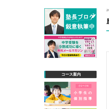
2
コース案内
小1〜小6
小学生の
個別指導