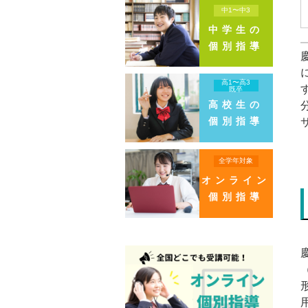
中1〜中3
中学生の
個別指導
高1〜高3
既卒
高校生の
個別指導
全学年対象
オンライン
個別指導