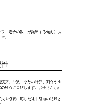
ラフ、場合の数―が頻出する傾向にあ
ます。
要性
則演算、分数・小数の計算、割合や比
体の得点に直結します。お子さんが計
工夫や必要に応じた途中経過の記録と
す。