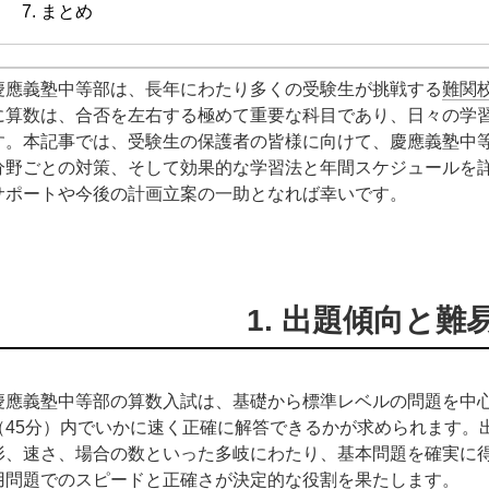
7. まとめ
慶應義塾中等部は、長年にわたり多くの受験生が挑戦する
難関
に算数は、合否を左右する極めて重要な科目であり、日々の学
す。本記事では、受験生の保護者の皆様に向けて、慶應義塾中
分野ごとの対策、そして効果的な学習法と年間スケジュールを
サポートや今後の計画立案の一助となれば幸いです。
1. 出題傾向と難
慶應義塾中等部の算数入試は、基礎から標準レベルの問題を中
（45分）内でいかに速く正確に解答できるかが求められます。
形、速さ、場合の数といった多岐にわたり、基本問題を確実に
用問題でのスピードと正確さが決定的な役割を果たします。