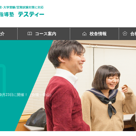
紹介
コース案内
校舎情報
合
9月23日に開催！（会場：青山）