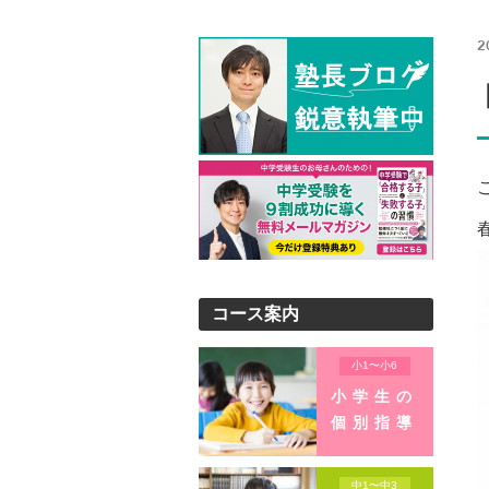
2
コース案内
小1〜小6
小学生の
個別指導
中1〜中3