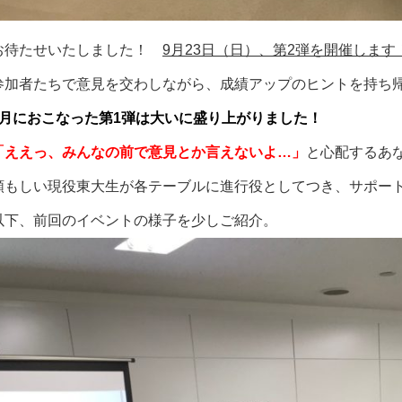
お待たせいたしました！
9月23日（日）、第2弾を開催します
参加者たちで意見を交わしながら、成績アップのヒントを持ち
3月におこなった第1弾は大いに盛り上がりました！
「ええっ、みんなの前で意見とか言えないよ…」
と心配するあ
頼もしい現役東大生が各テーブルに進行役としてつき、サポー
以下、前回のイベントの様子を少しご紹介。