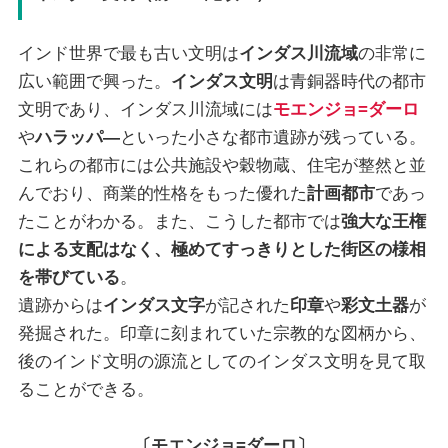
インド世界で最も古い文明は
インダス川流域
の非常に
広い範囲で興った。
インダス文明
は青銅器時代の都市
文明であり、インダス川流域には
モエンジョ=ダーロ
や
ハラッパ―
といった小さな都市遺跡が残っている。
これらの都市には公共施設や穀物蔵、住宅が整然と並
んでおり、商業的性格をもった優れた
計画都市
であっ
たことがわかる。また、こうした都市では
強大な王権
による支配はなく、極めてすっきりとした街区の様相
を帯びている
。
遺跡からは
インダス文字
が記された
印章
や
彩文土器
が
発掘された。印章に刻まれていた宗教的な図柄から、
後のインド文明の源流としてのインダス文明を見て取
ることができる。
〔モエンジョ=ダーロ〕