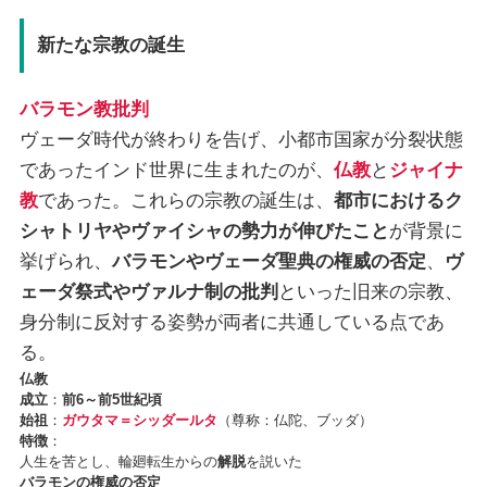
新たな宗教の誕生
バラモン教批判
ヴェーダ時代が終わりを告げ、小都市国家が分裂状態
であったインド世界に生まれたのが、
仏教
と
ジャイナ
教
であった。これらの宗教の誕生は、
都市におけるク
シャトリヤやヴァイシャの勢力が伸びたこと
が背景に
挙げられ、
バラモンやヴェーダ聖典の権威の否定
、
ヴ
ェーダ祭式やヴァルナ制の批判
といった旧来の宗教、
身分制に反対する姿勢が両者に共通している点であ
る。
仏教
成立
：
前6～前5世紀頃
始祖
：
ガウタマ＝シッダールタ
（尊称：仏陀、ブッダ）
特徴
：
人生を苦とし、輪廻転生からの
解脱
を説いた
バラモンの権威の否定