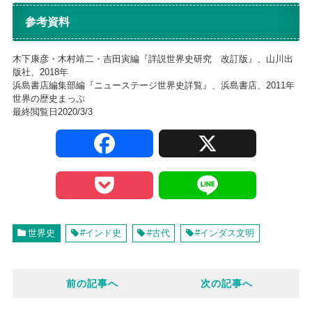
参考資料
木下康彦・木村靖二・吉田寅編『詳説世界史研究 改訂版』、山川出
版社、2018年
浜島書店編集部編『ニューステージ世界史詳覧』、浜島書店、2011年
世界の歴史まっぷ
最終閲覧日2020/3/3
F
X
a
P
L
c
o
i
世界史
#インド史
#古代
#インダス文明
e
c
n
前の記事へ
次の記事へ
b
k
e