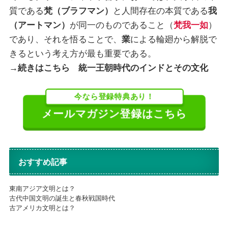
質である
梵（ブラフマン）
と人間存在の本質である
我
（アートマン）
が同一のものであること（
梵我一如
）
であり、それを悟ることで、
業
による輪廻から解脱で
きるという考え方が最も重要である。
→続きはこちら
統一王朝時代のインドとその文化
今なら登録特典あり！
メールマガジン登録はこちら
おすすめ記事
東南アジア文明とは？
古代中国文明の誕生と春秋戦国時代
古アメリカ文明とは？