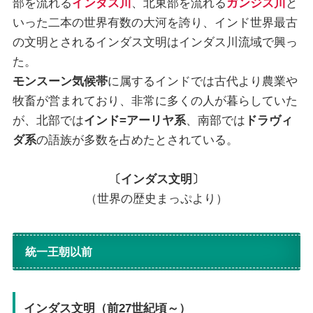
部を流れる
インダス川
、北東部を流れる
ガンジス川
と
いった二本の世界有数の大河を誇り、インド世界最古
の文明とされるインダス文明はインダス川流域で興っ
た。
モンスーン気候帯
に属するインドでは古代より農業や
牧畜が営まれており、非常に多くの人が暮らしていた
が、北部では
インド=アーリヤ系
、南部では
ドラヴィ
ダ系
の語族が多数を占めたとされている。
〔インダス文明〕
（世界の歴史まっぷより）
統一王朝以前
インダス文明（前27世紀頃～）