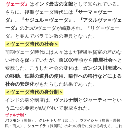
ヴェーダ』
は
インド最古の文献
として知られている。
さらに、後期ヴェーダ時代には
『サーマ＝ヴェー
ダ』、『ヤジュル＝ヴェーダ』、『アタルヴァ＝ヴェ
ーダ』
の3つのヴェーダが編纂され、『リグ＝ヴェー
ダ』と並んでバラモン教の聖典となった。
＜ヴェーダ時代の社会＞
前期ヴェーダ時代には人々はまだ階級や貧富の差のな
い社会を保っていたが、前1000年頃から
階層社会
へと
変貌した。こうした社会の変化は、
ガンジス川流域へ
の移動、鉄製の道具の使用、稲作への移行などによる
社会の安定化
がもたらした結果であった。
＜ヴェーダ時代の身分制＞
インドの身分制度は、
ヴァルナ制
と
ジャーティー
とい
う二つの要素が結び付いて形成された。
ヴァルナ制
：
バラモン
（司祭）、
クシャトリヤ
（武士）、
ヴァイシャ
（農民・遊牧
民・商人）、
シュードラ
（隷属民）の4つの身分に分ける考え方。これ