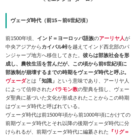
ヴェーダ時代（前15～前6世紀頃）
前1500年頃、
インド＝ヨーロッパ語族
の
アーリヤ人
が
中央アジアから
カイバル峠
を越えてインド西北部のパ
ンジャーブ地方へ移住してきた。
彼らは部族社会を形
成し、農牧生活を営んだが、この頃から前6世紀頃に
部族制が崩壊するまでの時期をヴェーダ時代と呼ぶ。
ヴェーダ
とは
「知識」
という意味であり、アーリヤ人
によって信仰された
バラモン教
の聖典を指し、ヴェー
ダ聖典に基づいた文化が形成されたことからこの時期
はヴェーダ時代と呼ばれている。
ヴェーダ時代は前1500年頃から前1000年頃にかけての
前期ヴェーダ時代とそれ以降の後期ヴェーダ時代に分
けられるが、前期ヴェーダ時代に編纂された
『リグ＝