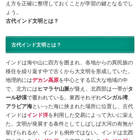
え方を正確に整理しておくことが学習の鍵となるでし
ょう。
古代インド文明とは？
古代インド文明とは？
インドは海や山に四方を囲まれ、各地からの異民族の
移住を繰り返す中で古くから大文明を形成していた。
地理的には
デカン高原
を中心とする広大な地域の中
で、北方には
ヒマラヤ山脈
が聳え、北西部は一帯が
タ
ール砂漠
で覆われている。東西それぞれ
ベンガル湾
、
アラビア海
といった海に挟まれた場所に位置し、古代
インドは
インド洋
を利用した交易によって大いに栄え
た。文明が発展する条件としてしばしば大河の有無が
挙げられるが、インドも例外ではない。インドは北西