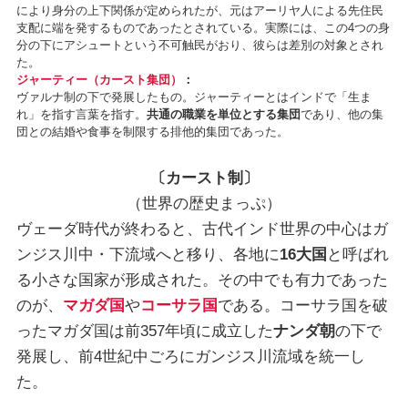
により身分の上下関係が定められたが、元はアーリヤ人による先住民
支配に端を発するものであったとされている。実際には、この4つの身
分の下にアシュートという不可触民がおり、彼らは差別の対象とされ
た。
ジャーティー（カースト集団）
：
ヴァルナ制の下で発展したもの。ジャーティーとはインドで「生ま
れ」を指す言葉を指す。
共通の職業を単位とする集団
であり、他の集
団との結婚や食事を制限する排他的集団であった。
〔カースト制〕
（世界の歴史まっぷ）
ヴェーダ時代が終わると、古代インド世界の中心はガ
ンジス川中・下流域へと移り、各地に
16大国
と呼ばれ
る小さな国家が形成された。その中でも有力であった
のが、
マガダ国
や
コーサラ国
である。コーサラ国を破
ったマガダ国は前357年頃に成立した
ナンダ朝
の下で
発展し、前4世紀中ごろにガンジス川流域を統一し
た。