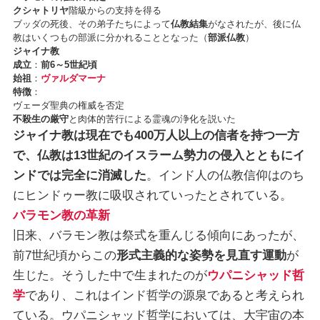
クシャトリヤ
階級からの支持を得る
ブッダの死後、その弟子たちによって
仏教結集
がなされたが、後に仏
教はいくつもの部派に分かれることとなった（
部派仏教
）
ジャイナ教
成立
：
前6～5世紀頃
始祖
：
ヴァルダマーナ
特徴
：
ヴェーダ聖典の権威を否定
不殺生の厳守
と肉体的苦行による霊魂の浄化を説いた
ジャイナ教は現在でも400万人以上の信者を持つ一方
で、仏教は13世紀のイスラーム勢力の侵入とともにイ
ンドでは完全に消滅した
。インド人の仏教信仰はのち
にヒンドゥー教に吸収されていったとされている。
バラモン教の革新
旧来、バラモン教は祭式を重んじる傾向にあったが、
前7世紀頃からこの
形式主義的な姿勢を見直す運動
が
生じた。そうした中で生まれたのが
ウパニシャッド哲
学
であり、これはインド哲学の源泉であると考えられ
ている。ウパニシャッド哲学においては、大宇宙の本