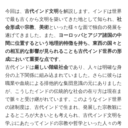
今回は、
古代インド文明
を解説します。インドは世界
で最も古くから文明を築いてきた地として知られ、
社
会形成
や
宗教
、
美術
といった様々な面で独自の発展を
遂げてきました。また、
ヨーロッパとアジア諸国の中
間に位置するという地理的特徴を持ち、東西の国々と
の相互的な影響が見られることも古代インド世界の形
成において重要な点です
。
古代インドは
厳しい階級社会
であり、人々は明確な身
分の上下関係に組み込まれていました。さらに彼らは
職業や血統による排他的な集団意識の元にありました
が、こうしたインドの伝統的な社会の在り方は現在ま
で脈々と受け継がれています。このようなインド世界
の諸制度は、古代インドで生まれ、発展した宗教観に
よるところが大きいとも考えられ、古代インド文明を
学ぶにあたってインドの宗教や哲学といった人々の考