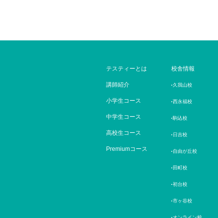
テスティーとは
校舎情報
講師紹介
久我山校
小学生コース
西永福校
中学生コース
駒込校
高校生コース
日吉校
Premiumコース
自由が丘校
田町校
初台校
市ヶ谷校
オンライン校