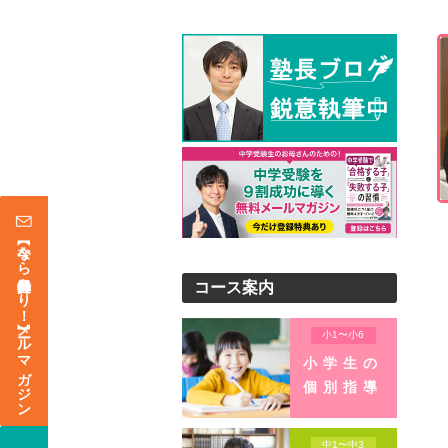
【今なら登録特典あり！】メールマガジン
コース案内
小1〜小6
小学生の
個別指導
中1〜中3