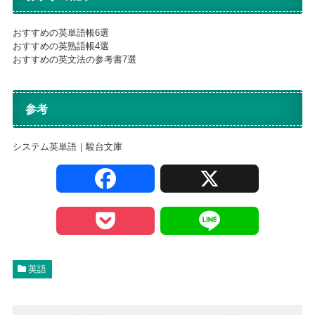
おすすめの英単語帳6選
おすすめの英熟語帳4選
おすすめの英文法の参考書7選
参考
システム英単語｜駿台文庫
F
X
a
P
L
c
o
i
英語
e
c
n