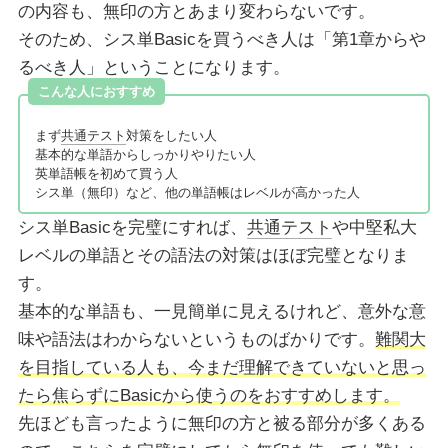
の内容も、無印の方とあまり変わらないです。
そのため、シス単Basicを買うべき人は「第1章からや
るべき人」ということになります。
こんな人におすすめ
まず
共通テスト
対策をしたい人
基本的な単語からしっかりやりたい人
英単語帳を初めて買う人
シス単（無印）など、他の単語帳はレベルが高かった人
シス単Basicを完璧にすれば、
共通テスト
や中堅私大
レベルの単語とその語法の対策はほぼ完璧となりま
す。
基本的な単語も、一見簡単に見えるけれど、意外な意
味や語法はわからないというものばかりです。
難関大
を目指している人も、今まだ理解できていないと思っ
たら焦らずにBasicから使うのをおすすめします。
先ほども言ったように無印の方と被る部分が多くある