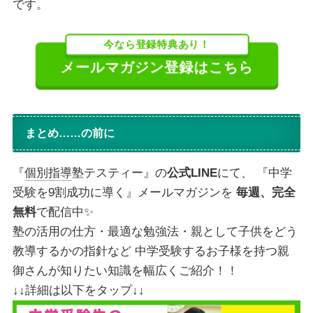
です。
今なら登録特典あり！
メールマガジン登録はこちら
まとめ……の前に
『
個別指導
塾テスティー』の
公式LINE
にて、 『中学
受験を9割成功に導く』メールマガジンを
毎週、完全
無料
で配信中✨
塾の活用の仕方・最適な勉強法・親として子供をどう
教導するかの指針など 中学受験するお子様を持つ親
御さんが知りたい知識を幅広くご紹介！！
↓↓詳細は以下をタップ↓↓