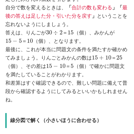
自分で数を変えるときは、
「
合計の数も変わる
」「
最
後の答えは足した分・引いた分を戻す
」
ということを
忘れないようにしましょう。
30
÷
2
15
答えは、りんごが
＝
（個）、みかんが
15
−
5
10
＝
（個）、となります。
最後に、これが本当に問題文の条件を満たすか確かめ
15
+
10
25
てみましょう。りんごとみかんの数は
＝
15
−
10
5
（個）、その差は
＝
（個）で確かに問題文
を満たしていることがわかります。
和差算はすぐ確認できるので、難しい問題に備えて普
段から確認するようにしてみるといいかもしれません
ね。
線分図で解く（小さいほうに合わせる）