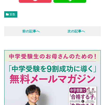
c
o
i
算数
e
c
n
前の記事へ
次の記事へ
b
k
e
o
e
o
t
k